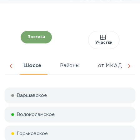
Поселки
Участки
ня
Шоссе
Районы
от МКАД
Варшавское
Волоколамское
Горьковское