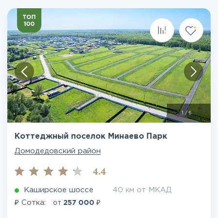
1
/
6
Коттеджный поселок Минаево Парк
Домодедовский район
4.4
Каширское шоссе
40 км от МКАД
₽
₽
Сотка:
от
257 000