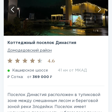
1
/
6
Коттеджный поселок Династия
Домодедовский район
4.6
Каширское шоссе
41 км от МКАД
₽
₽
Сотка:
от
369 000
Поселок Династия расположен в тупиковой
зоне между смешанным лесом и береговой
зоной реки Злодейки. Поселок имеет