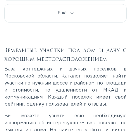
Дмитровское
Ещё
Егорьевское
Калужское
Земельные участки под дом и дачу с
хорошим месторасположением
Каширское
База коттеджных и дачных поселков в
Московской области. Каталог позволяет найти
участки по нужным шоссе и районам, по площади
Киевское
и стоимости, по удаленности от МКАД и
коммуникациям. Каждый поселок имеет свой
Ленинградское
рейтинг, оценку пользователей и отзывы.
Вы можете узнать всю необходимую
Лихачевское
информацию об интересующем вас поселке, не
выходя из дома. На сайте есть фото и видео