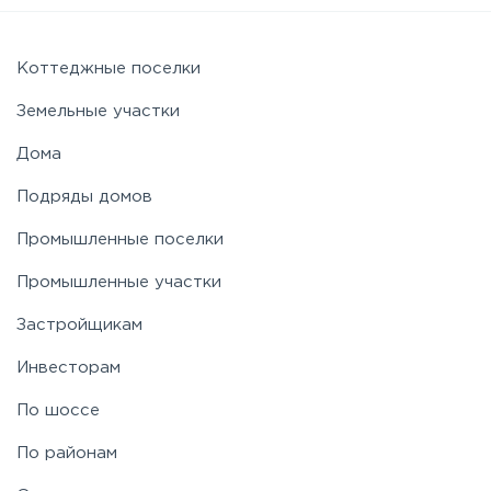
Симферопольское
Коттеджные поселки
Земельные участки
Таракановское
Дома
Подряды домов
Фряновское
Промышленные поселки
Щелковское
Промышленные участки
Застройщикам
Ярославское
Инвесторам
По шоссе
По районам