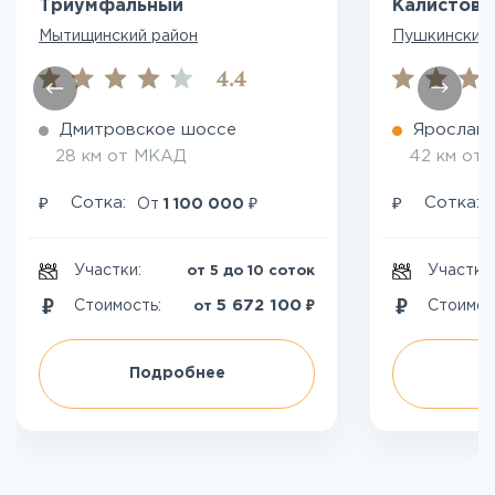
Триумфальный
Калистово
Мытищинский район
Пушкинский 
4.4
Дмитровское шоссе
Ярославс
28 км от МКАД
42 км от
₽
₽
₽
Сотка:
Сотка:
От
1 100 000
Участки:
Участки
от 5 до 10 соток
₽
5 672 100
Стоимость:
Стоимос
от
Подробнее
П