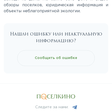
обзоры поселков, юридическая информация и
Минское
объекты неблагоприятной экологии.
Можайское
Нашли ошибку или неактуальную
Новорижское
информацию?
Новорязанское
Сообщить об ошибке
Носовихинское
Пятницкое
Рогачёвское
Следите за нами:
Рублево-Успенское