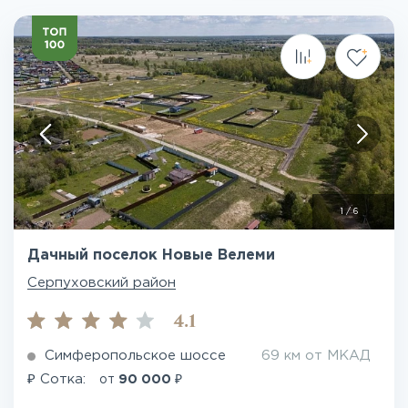
1
/
6
Дачный поселок Новые Велеми
Серпуховский район
4.1
Симферопольское шоссе
69 км от МКАД
₽
₽
Сотка:
от
90 000