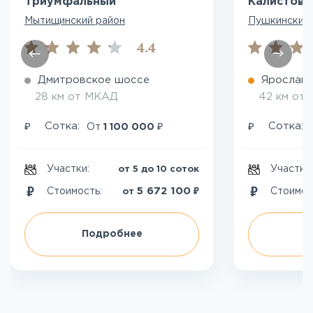
Триумфальный
Калистово
Мытищинский район
Пушкинский 
4.4
Дмитровское шоссе
Ярославс
28 км от МКАД
42 км от
₽
₽
₽
Сотка:
Сотка:
От
1 100 000
Участки:
Участки
от 5 до 10 соток
₽
5 672 100
Стоимость:
Стоимос
от
Подробнее
П