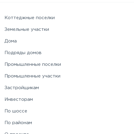
Симферопольское
Коттеджные поселки
Земельные участки
Таракановское
Дома
Подряды домов
Фряновское
Промышленные поселки
Щелковское
Промышленные участки
Застройщикам
Ярославское
Инвесторам
По шоссе
По районам