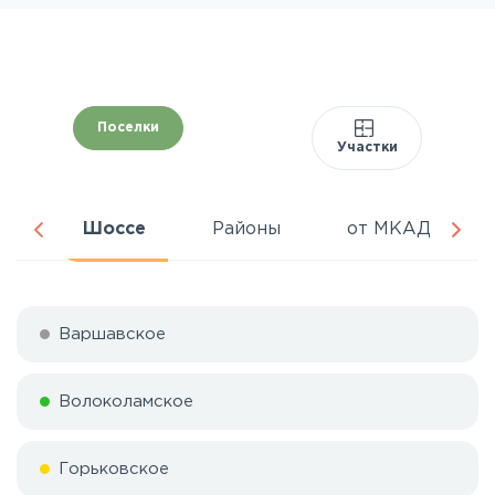
Поселки
Участки
ня
Шоссе
Районы
от МКАД
Варшавское
Волоколамское
Горьковское