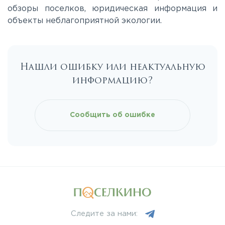
обзоры поселков, юридическая информация и
Минское
объекты неблагоприятной экологии.
Можайское
Нашли ошибку или неактуальную
Новорижское
информацию?
Новорязанское
Сообщить об ошибке
Носовихинское
Пятницкое
Рогачёвское
Следите за нами:
Рублево-Успенское