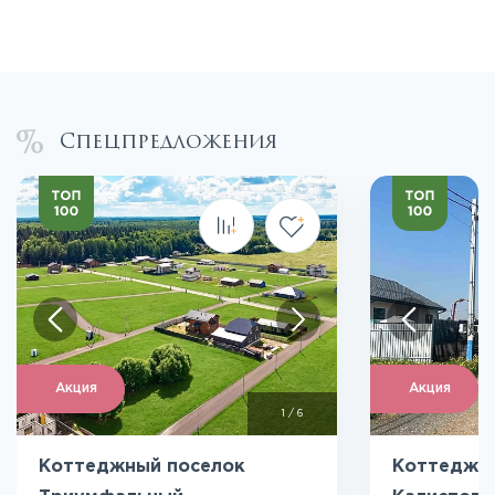
Спецпредложения
Акция
Акция
1
/
6
Коттеджный поселок
Коттеджн