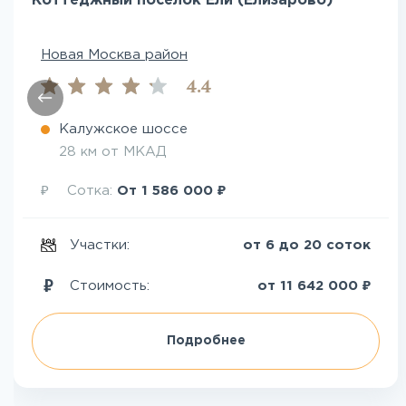
Коттеджный поселок Ели (Елизарово)
Новая Москва район
4.4
Калужское шоссе
28 км от МКАД
₽
₽
Сотка:
От
1 586 000
Участки:
от 6 до 20 соток
₽
Стоимость:
от
11 642 000
Подробнее