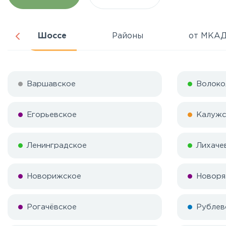
Шоссе
Районы
от МКА
Варшавское
Волоко
Егорьевское
Калужс
Ленинградское
Лихаче
Новорижское
Новоря
Рогачёвское
Рублев