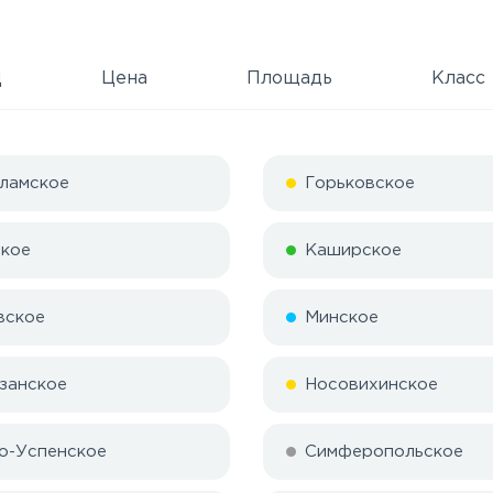
Д
Цена
Площадь
Класс
ламское
Горьковское
кое
Каширское
вское
Минское
занское
Носовихинское
о-Успенское
Симферопольское