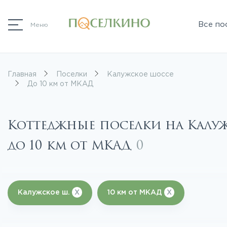
Все по
Меню
Главная
Поселки
Калужское шоссе
До 10 км от МКАД
Коттеджные поселки на Калу
до 10 км от МКАД
0
Калужское ш.
X
10 км от МКАД
X