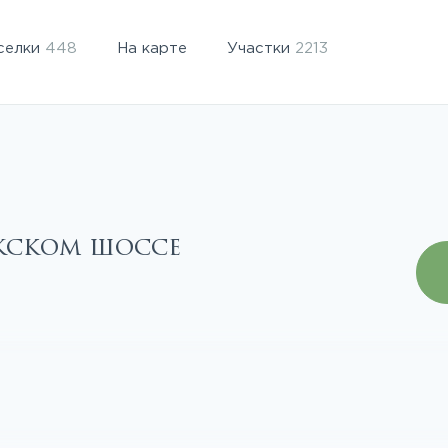
селки
448
На карте
Участки
2213
жском шоссе