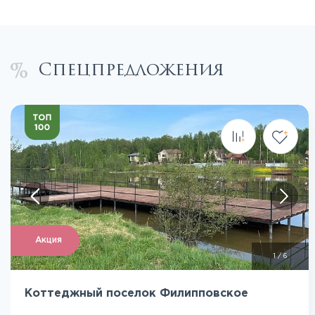
Спецпредложения
Акция
1
/
6
Коттеджный поселок Филипповское