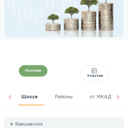
Поселки
Участки
ня
Шоссе
Районы
от МКАД
Варшавское