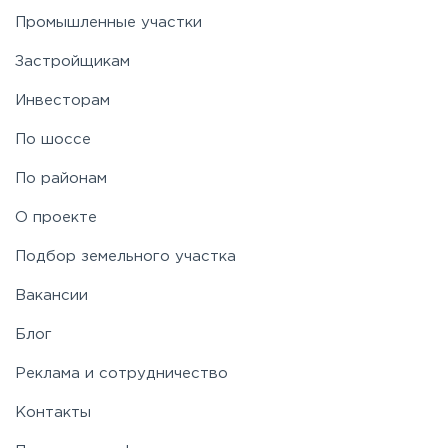
Пятницкое
Промышленные участки
Застройщикам
Рогачёвское
Инвесторам
Рублево-Успенское
По шоссе
По районам
Симферопольское
О проекте
Таракановское
Подбор земельного участка
Вакансии
Фряновское
Блог
Щелковское
Реклама и сотрудничество
Контакты
Ярославское