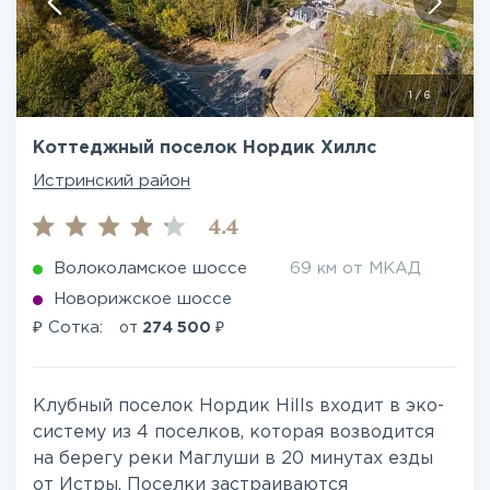
1
/
6
Коттеджный поселок Нордик Хиллс
Истринский район
4.4
Волоколамское шоссе
69 км от МКАД
Новорижское шоссе
₽
₽
Сотка:
от
274 500
Клубный поселок Нордик Hills входит в эко-
систему из 4 поселков, которая возводится
на берегу реки Маглуши в 20 минутах езды
от Истры. Поселки застраиваются