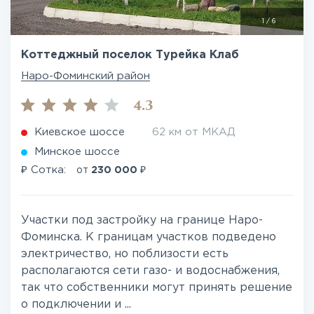
1
/
6
Коттеджный поселок Турейка Клаб
Наро-Фоминский район
4.3
Киевское шоссе
62 км от МКАД
Минское шоссе
₽
₽
Сотка:
от
230 000
Участки под застройку на границе Наро-
Фоминска. К границам участков подведено
электричество, но поблизости есть
располагаются сети газо- и водоснабжения,
так что собственники могут принять решение
о подключении и ...