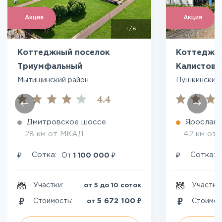
Акция
Акция
1
/
6
Коттеджный поселок
Коттеджн
Триумфальный
Калистово
Мытищинский район
Пушкинский 
4.4
Дмитровское шоссе
Ярославс
28 км от МКАД
42 км от
₽
₽
₽
Сотка:
Сотка:
От
1 100 000
Участки:
Участки
от 5 до 10 соток
₽
5 672 100
Стоимость:
Стоимос
от