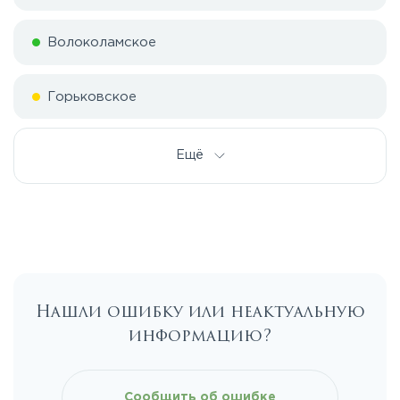
Волоколамское
Горьковское
Дмитровское
Ещё
Егорьевское
Калужское
Нашли ошибку или неактуальную
Каширское
информацию?
Киевское
Сообщить об ошибке