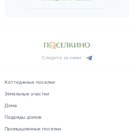
Ленинградское
Лихачевское
Минское
Следите за нами:
Можайское
Новорижское
Коттеджные поселки
Земельные участки
Новорязанское
Дома
Подряды домов
Носовихинское
Промышленные поселки