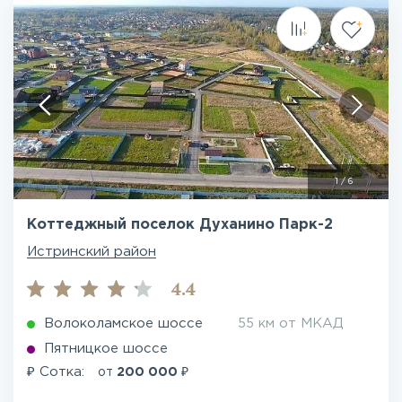
1
/
6
Коттеджный поселок Духанино Парк-2
Истринский район
4.4
Волоколамское шоссе
55 км от МКАД
Пятницкое шоссе
₽
₽
Сотка:
от
200 000