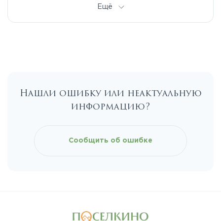
Дмитровское
Ещё
Егорьевское
Калужское
Нашли ошибку или неактуальную
Каширское
информацию?
Киевское
Сообщить об ошибке
Ленинградское
Лихачевское
Минское