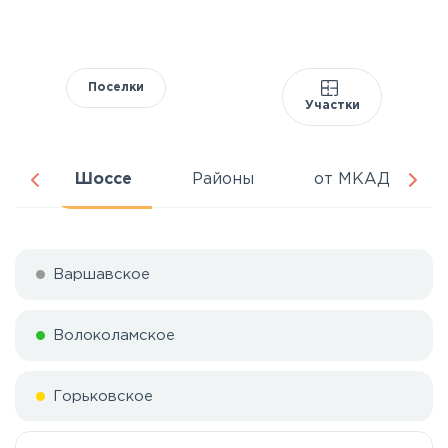
Поселки
Участки
ня
Шоссе
Районы
от МКАД
Варшавское
Волоколамское
Горьковское