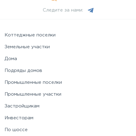
Следите за нами:
Можайское
Новорижское
Коттеджные поселки
Земельные участки
Новорязанское
Дома
Подряды домов
Носовихинское
Промышленные поселки
Пятницкое
Промышленные участки
Застройщикам
Рогачёвское
Инвесторам
Рублево-Успенское
По шоссе