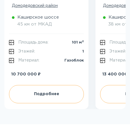
Домодедовский район
Домодедовск
Каширское шоссе
Каширск
45 км от МКАД
38 км от
2
Площадь дома:
Площадь 
101 м
Этажей:
Этажей:
1
Материал:
Материал
Газоблок
₽
10 700 000
13 400 000
Подробнее
П