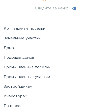
Следите за нами:
Можайское
Новорижское
Коттеджные поселки
Земельные участки
Новорязанское
Дома
Подряды домов
Носовихинское
Промышленные поселки
Пятницкое
Промышленные участки
Застройщикам
Рогачёвское
Инвесторам
Рублево-Успенское
По шоссе