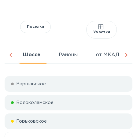
Поселки
Участки
ня
Шоссе
Районы
от МКАД
Варшавское
Волоколамское
Горьковское