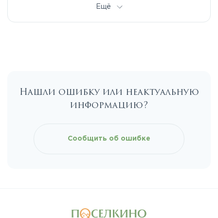
Дмитровское
Ещё
Егорьевское
Калужское
Нашли ошибку или неактуальную
Каширское
информацию?
Киевское
Сообщить об ошибке
Ленинградское
Лихачевское
Минское