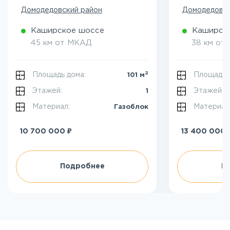
Домодедовский район
Домодедовск
Каширское шоссе
Каширск
45 км от МКАД
38 км от
2
Площадь дома:
Площадь 
101 м
Этажей:
Этажей:
1
Материал:
Материал
Газоблок
₽
10 700 000
13 400 000
Подробнее
П