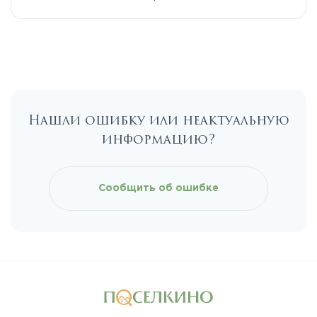
Егорьевское
Калужское
Нашли ошибку или неактуальную
Каширское
информацию?
Киевское
Сообщить об ошибке
Ленинградское
Лихачевское
Минское