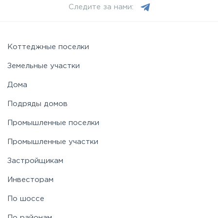
Следите за нами:
Можайское
Новорижское
Коттеджные поселки
Земельные участки
Новорязанское
Дома
Подряды домов
Носовихинское
Промышленные поселки
Пятницкое
Промышленные участки
Застройщикам
Рогачёвское
Инвесторам
Рублево-Успенское
По шоссе
По районам