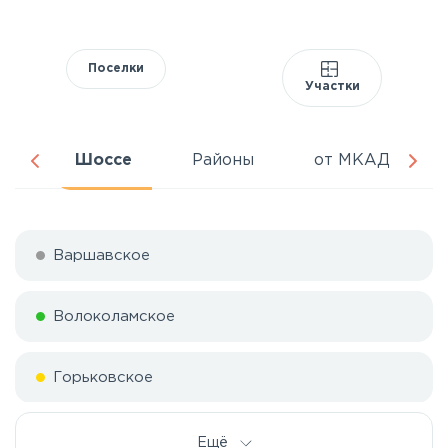
Поселки
Участки
ня
Шоссе
Районы
от МКАД
Варшавское
Волоколамское
Горьковское
Дмитровское
Ещё