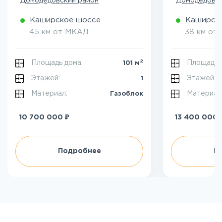
Домодедовский район
Домодедовск
Каширское шоссе
Каширск
45 км от МКАД
38 км от
2
Площадь дома:
Площадь 
101 м
Этажей:
Этажей:
1
Материал:
Материал
Газоблок
₽
10 700 000
13 400 000
Подробнее
П