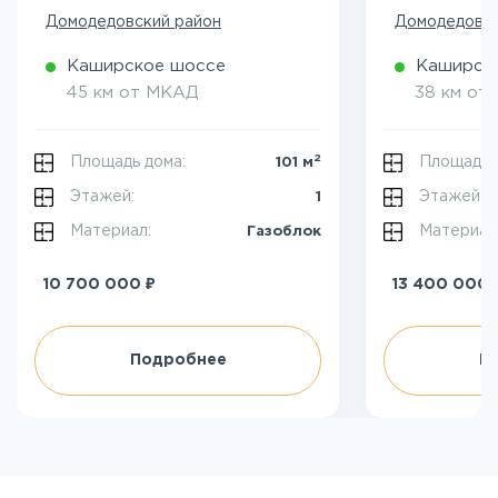
Домодедовский район
Домодедовск
Каширское шоссе
Каширск
45 км от МКАД
38 км от
2
Площадь дома:
Площадь 
101 м
Этажей:
Этажей:
1
Материал:
Материал
Газоблок
₽
10 700 000
13 400 000
Подробнее
П