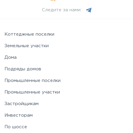
Следите за нами:
Можайское
Новорижское
Коттеджные поселки
Земельные участки
Новорязанское
Дома
Подряды домов
Носовихинское
Промышленные поселки
Пятницкое
Промышленные участки
Застройщикам
Рогачёвское
Инвесторам
Рублево-Успенское
По шоссе