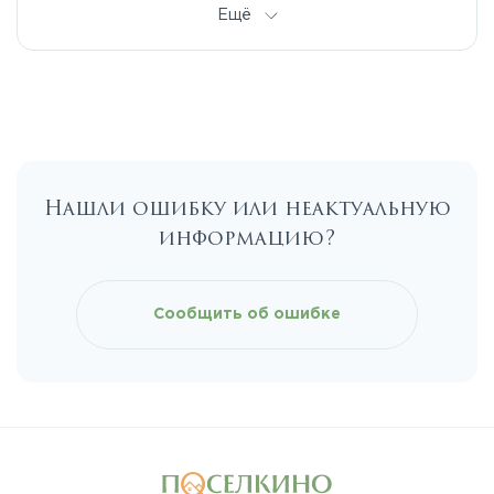
Дмитровское
Ещё
Егорьевское
Калужское
Нашли ошибку или неактуальную
Каширское
информацию?
Киевское
Сообщить об ошибке
Ленинградское
Лихачевское
Минское