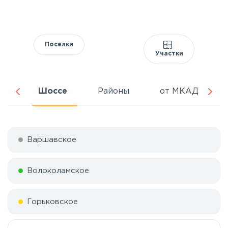
Поселки
Участки
ня
Шоссе
Районы
от МКАД
Варшавское
Волоколамское
Горьковское