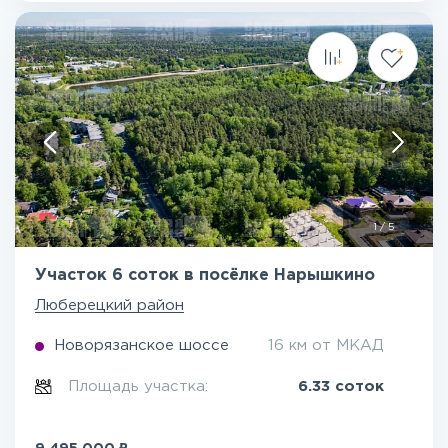
1
/
5
Участок 6 соток в посёлке Нарышкино
Люберецкий район
Новорязанское шоссе
16 км от МКАД
Площадь участка:
6.33 соток
₽