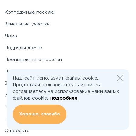
Новорижское
Коттеджные поселки
Земельные участки
Новорязанское
Дома
Подряды домов
Носовихинское
Промышленные поселки
Пятницкое
Промышленные участки
Наш сайт использует файлы cookie.
Застройщикам
Продолжая пользоваться сайтом, вы
Рогачёвское
соглашаетесь на использование нами ваших
Инвесторам
файлов cookie.
Подробнее
Рублево-Успенское
По шоссе
Хорошо, спасибо
По районам
Симферопольское
О проекте