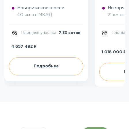
Новорижское шоссе
Новоряза
40 км от МКАД
21 км от
Площадь участка:
Площадь
7.33 соток
₽
4 657 482
₽
1 018 000
Подробнее
П