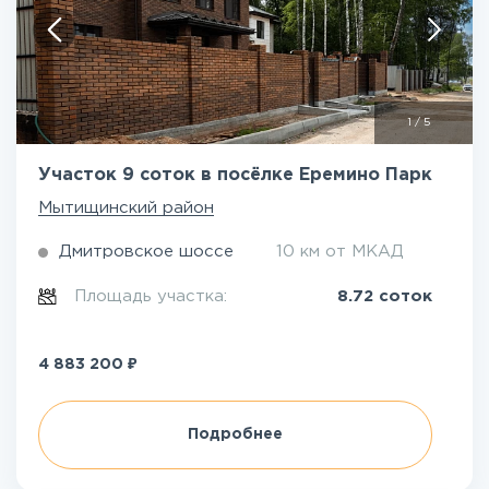
1
/
5
Участок 9 соток в посёлке Еремино Парк
Мытищинский район
Дмитровское шоссе
10 км от МКАД
Площадь участка:
8.72 соток
₽
4 883 200
Подробнее