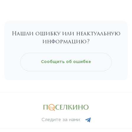
Калужское
Нашли ошибку или неактуальную
Каширское
информацию?
Киевское
Сообщить об ошибке
Ленинградское
Лихачевское
Минское
Следите за нами:
Можайское