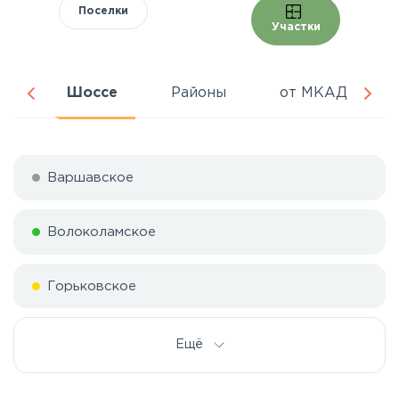
Поселки
Участки
ня
Шоссе
Районы
от МКАД
Варшавское
Волоколамское
Горьковское
Дмитровское
Ещё
Егорьевское