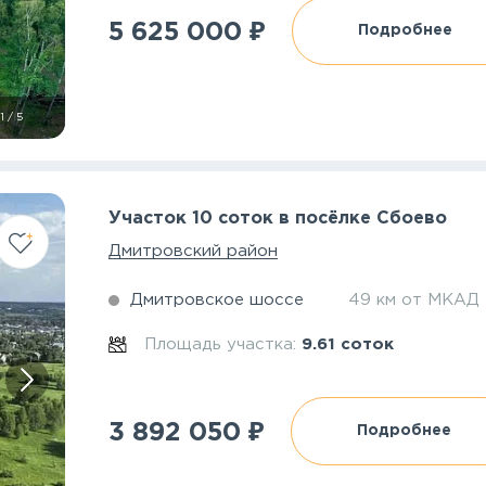
₽
5 625 000
Подробнее
1
/
5
Участок 10 соток в посёлке Сбоево
Дмитровский район
Дмитровское шоссе
49 км от МКАД
Площадь участка:
9.61 соток
₽
3 892 050
Подробнее