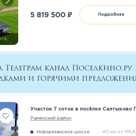
₽
5 819 500
Подробнее
1
/
5
 Телеграм канал Поселкино.ру
кидками и горячими предложен
Участок 7 соток в посёлке Салтыково 
Раменский район
Новорязанское шоссе
40 км от МК