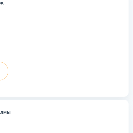
рк
олмы