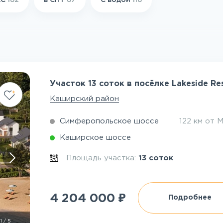
ЖС
182
в СНТ
87
С водой
118
Участок 13 соток в посёлке Lakeside Re
Каширский район
Симферопольское шоссе
122 км от
Каширское шоссе
Площадь участка:
13 соток
₽
4 204 000
Подробнее
1
/
5