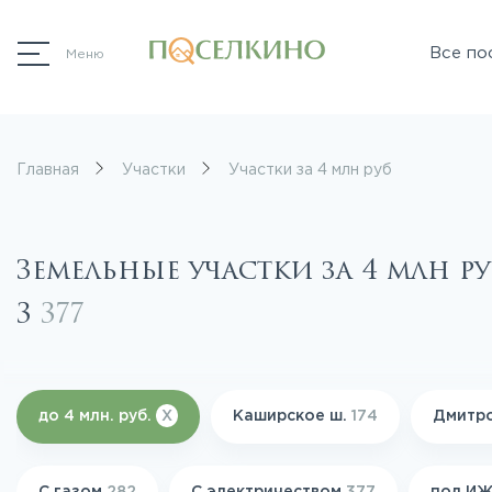
Все по
Меню
Главная
Участки
Участки за 4 млн руб
Земельные участки за 4 млн ру
3
377
до 4 млн. руб.
X
Каширское ш.
174
Дмитро