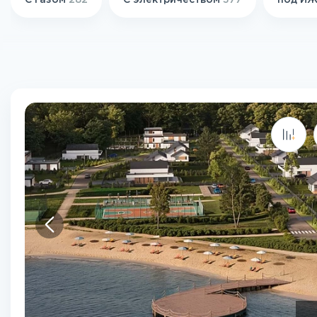
С газом
282
С электричеством
377
под И