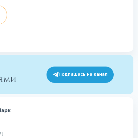
Подпишись на канал
иями
Парк
АД