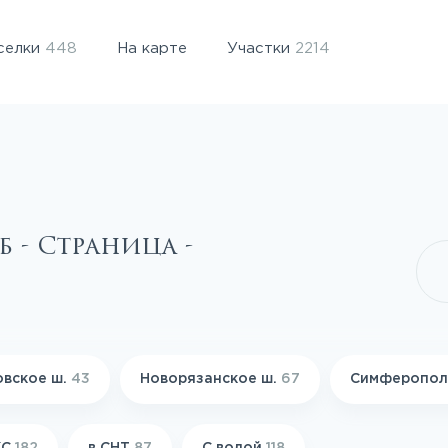
селки
448
На карте
Участки
2214
б - Страница -
вское ш.
43
Новорязанское ш.
67
Симферопол