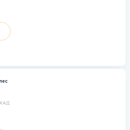
лес
МКАД