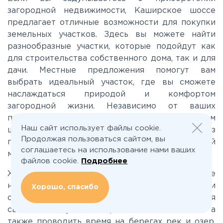
загородной недвижимости, Каширское шоссе
предлагает отличные возможности для покупки
Новорязанское
земельных участков. Здесь вы можете найти
разнообразные участки, которые подойдут как
для строительства собственного дома, так и для
Носовихинское
дачи. Местные предложения помогут вам
выбрать идеальный участок, где вы сможете
Пятницкое
наслаждаться природой и комфортом
загородной жизни. Независимо от ваших
предпочтений или бюджета, на Каширском
Рогачёвское
Наш сайт использует файлы cookie.
шоссе есть что предложить каждому из
Продолжая пользоваться сайтом, вы
покупателей, стремящимся найти участок своей
Рублево-Успенское
соглашаетесь на использование нами ваших
мечты.
файлов cookie.
Подробнее
Жизнь загородом на Каширском шоссе
Симферопольское
наполнена атмосферой спокойствия и гармонии
Хорошо, спасибо
с природой. Здесь вы сможете наслаждаться
свежим воздухом и красивыми пейзажами, а
Таракановское
также проводить время на берегах рек и озер.