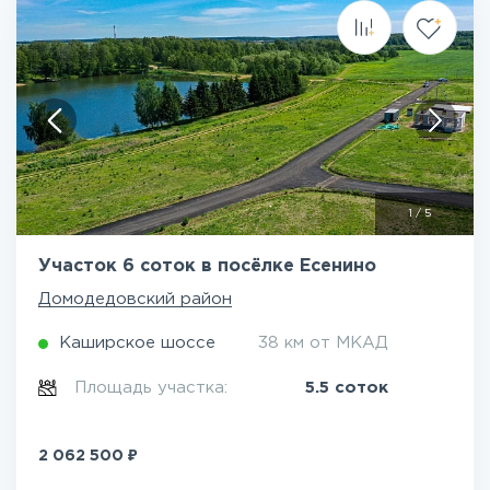
1
/
5
Участок 6 соток в посёлке Есенино
Домодедовский район
Каширское шоссе
38 км от МКАД
Площадь участка:
5.5 соток
₽
2 062 500