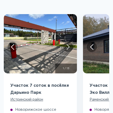
1
/
13
Участок 7 соток в посёлке
Участок 5
Дарьино Парк
Эко Вилл
Истринский район
Раменский р
Новорижское шоссе
Новоряза