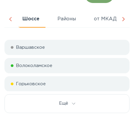
ня
Шоссе
Районы
от МКАД
Варшавское
Волоколамское
Горьковское
Дмитровское
Ещё
Егорьевское