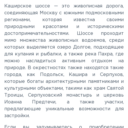
Калужское
Каширское шоссе — это живописная дорога,
соединяющая Москву с южными подмосковными
регионами, которая известна своими
Каширское
природными красотами и историческими
достопримечательностями. Шоссе проходит
Киевское
мимо множества живописных водоемов, среди
которых выделяется озеро Долгое, подходящее
для купания и рыбалки, а также река Пахра, где
Ленинградское
можно насладиться активным отдыхом на
природе. В окрестностях также находятся такие
Лихачевское
города, как Подольск, Кашира и Серпухов,
которые богаты архитектурными памятниками и
культурными объектами, такими как храм Святой
Минское
Троицы, Серпуховский монастырь и церковь
Иоанна Предтечи, а также участки,
предлагающие уникальные возможности для
Можайское
застройки.
Новорижское
Если вы задумываетесь о приобретении