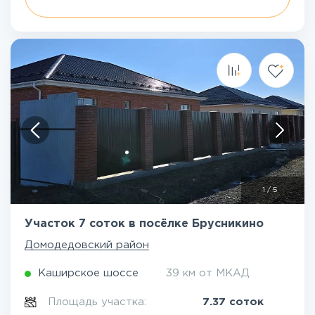
1
/
5
Участок 7 соток в посёлке Брусникино
Домодедовский район
Каширское шоссе
39 км от МКАД
Площадь участка:
7.37 соток