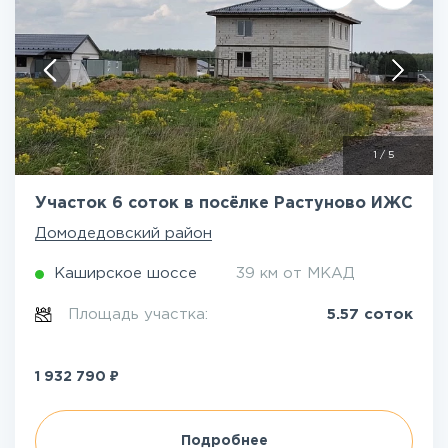
1
/
5
Участок 6 соток в посёлке Растуново ИЖС
Домодедовский район
Каширское шоссе
39 км от МКАД
Площадь участка:
5.57 соток
₽
1 932 790
Подробнее