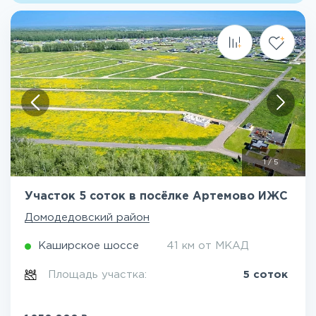
1
/
5
Участок 5 соток в посёлке Артемово ИЖС
Домодедовский район
Каширское шоссе
41 км от МКАД
Площадь участка:
5 соток