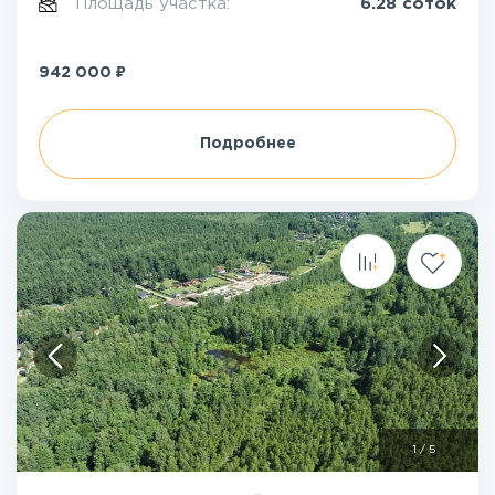
Площадь участка:
6.28 соток
₽
942 000
Подробнее
1
/
5