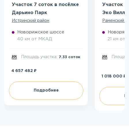
Участок 7 соток в посёлке
Участок 5
Дарьино Парк
Эко Вилл
Истринский район
Раменский р
Новорижское шоссе
Новоряза
40 км от МКАД
21 км от
Площадь участка:
Площадь
7.33 соток
₽
4 657 482
₽
1 018 000
Подробнее
П