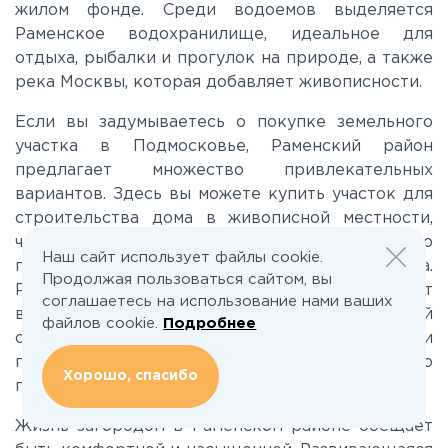
жилом фонде. Среди водоемов выделяется
Раменское водохранилище, идеальное для
отдыха, рыбалки и прогулок на природе, а также
Можайское
река Москвы, которая добавляет живописности.
Новорижское
Если вы задумываетесь о покупке земельного
участка в Подмосковье, Раменский район
предлагает множество привлекательных
Новорязанское
вариантов. Здесь вы можете купить участок для
строительства дома в живописной местности,
что идеально подойдет как для постоянного
Носовихинское
Наш сайт использует файлы cookie.
проживания, так и для дачного отдыха.
Продолжая пользоваться сайтом, вы
Разнообразие участков в жилом фонде позволит
соглашаетесь на использование нами ваших
Пятницкое
вам подобрать именно тот, который
файлов cookie.
Подробнее
соответствует вашим потребностям и
пожеланиям. Это делает выбор участка особенно
Рогачёвское
Хорошо, спасибо
простым и комфортным для каждого.
Рублево-Успенское
Жизнь загородом в Раменском районе обещает