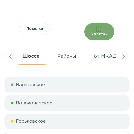
Поселки
Участки
ня
Шоссе
Районы
от МКАД
Варшавское
Волоколамское
Горьковское