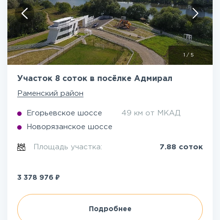
1
/
5
Участок 8 соток в посёлке Адмирал
Раменский район
Егорьевское шоссе
49 км от МКАД
Новорязанское шоссе
Площадь участка:
7.88 соток
₽
3 378 976
Подробнее