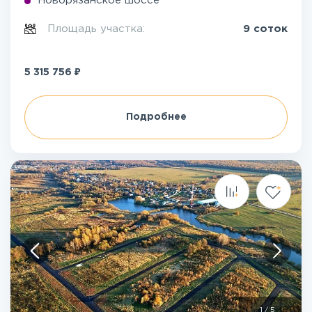
Новорязанское шоссе
Площадь участка:
9 соток
₽
5 315 756
Подробнее
1
/
5