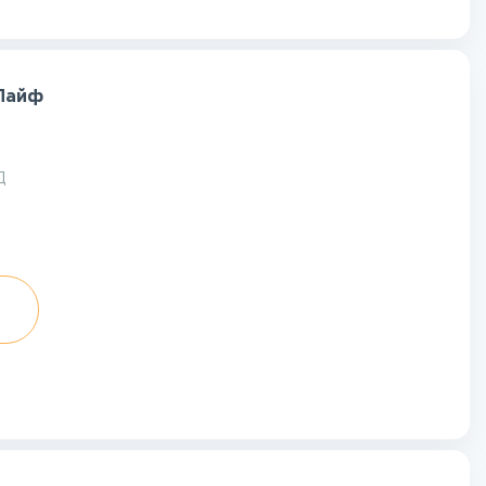
 Лайф
Д