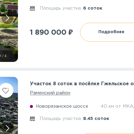
Площадь участка:
6 соток
₽
1 890 000
Подробнее
1
/
4
Участок 8 соток в посёлке Гжельское 
Раменский район
Новорязанское шоссе
40 км от МК
Площадь участка:
8.45 соток