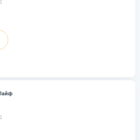
Д
 Лайф
Д