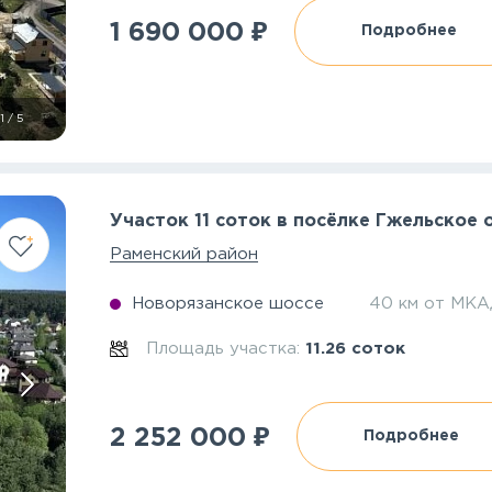
₽
1 690 000
Подробнее
1
/
5
Участок 11 соток в посёлке Гжельское 
Раменский район
Новорязанское шоссе
40 км от МК
Площадь участка:
11.26 соток
₽
2 252 000
Подробнее