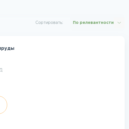
Сортировать:
По релевантности
 пруды
Д