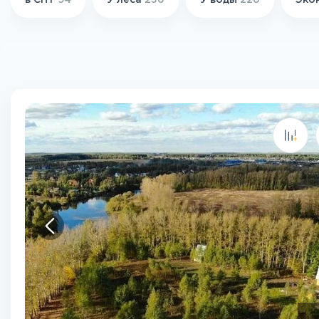
в СНТ
94
У леса
236
У воды
226
Эко