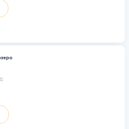
озеро
АД