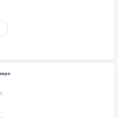
озеро
АД