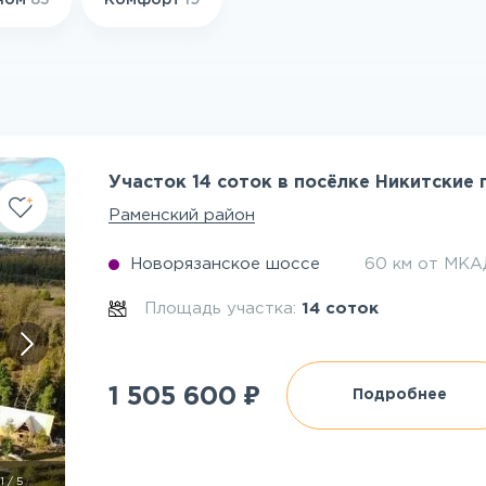
ном
83
Комфорт
19
Участок 14 соток в посёлке Никитские
Раменский район
Новорязанское шоссе
60 км от МКА
Площадь участка:
14 соток
₽
1 505 600
Подробнее
1
/
5