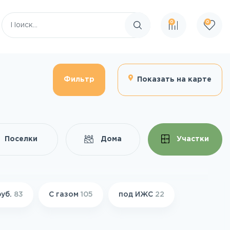
0
0
Поиск по сайту
Фильтр
Показать на карте
Поселки
Дома
Участки
руб.
83
С газом
105
под ИЖС
22