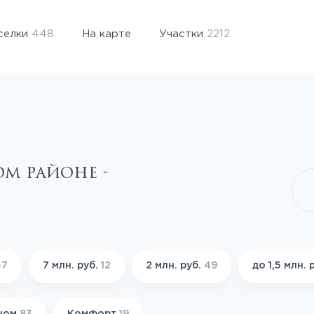
селки
448
На карте
Участки
2212
ом районе -
67
7 млн. руб.
12
2 млн. руб.
49
до 1,5 млн. 