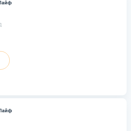
 Лайф
Д
 Лайф