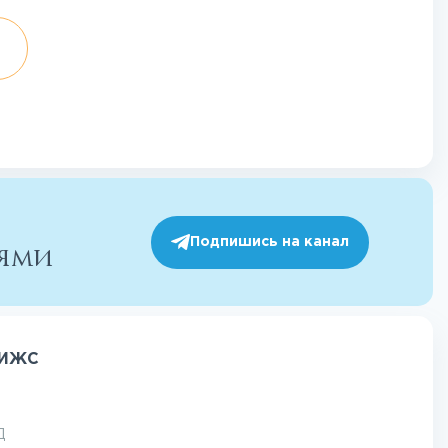
Подпишись на канал
иями
3 ИЖС
Д