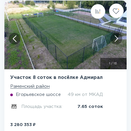
1
/
13
Участок 8 соток в посёлке Адмирал
Раменский район
Егорьевское шоссе
49 км от МКАД
Площадь участка:
7.65 соток
₽
3 280 353