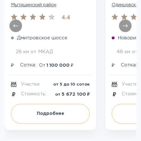
Мытищинский район
Одинцовский
4.4
Дмитровское шоссе
Новориж
28 км от МКАД
48 км от
₽
₽
₽
Сотка:
Сотка:
От
1 100 000
Участки:
Участки
от 5 до 10 соток
₽
5 672 100
Стоимость:
Стоимос
от
Подробнее
П