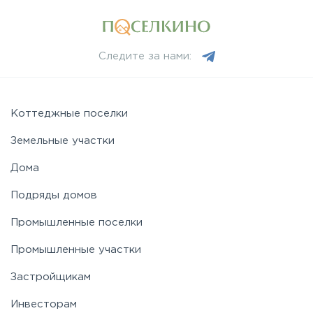
Минское
Следите за нами:
Можайское
Коттеджные поселки
Новорижское
Земельные участки
Новорязанское
Дома
Подряды домов
Носовихинское
Промышленные поселки
Промышленные участки
Пятницкое
Застройщикам
Рогачёвское
Инвесторам