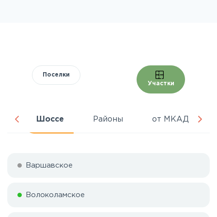
Поселки
Участки
ня
Шоссе
Районы
от МКАД
Варшавское
Волоколамское