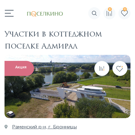
0
0
Поиск по сайту
Участки в коттеджном
поселке Адмирал
Акция
Раменский р-н, г. Бронницы