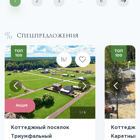
1
2
3
...
6
Спецпредложения
Акция
1
/
6
Коттеджный поселок
Коттеджн
Триумфальный
Каретный 