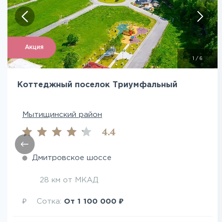
Посмотреть все фото
Акция
1
/
6
Коттеджный поселок Триумфальный
Мытищинский район
4.4
Дмитровское шоссе
28 км от МКАД
₽
₽
Сотка:
От
1 100 000