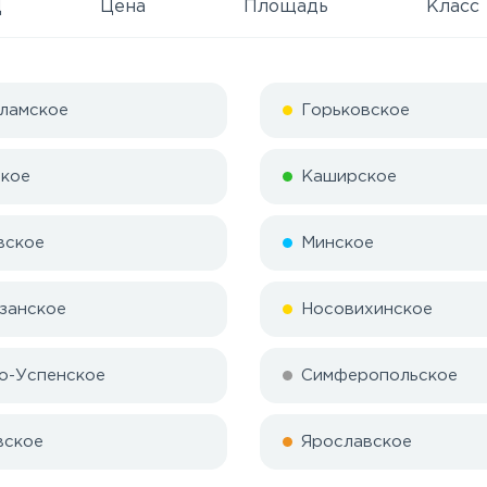
Д
Цена
Площадь
Класс
ламское
Горьковское
кое
Каширское
вское
Минское
занское
Носовихинское
о-Успенское
Симферопольское
вское
Ярославское