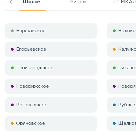
Шоссе
Районы
от МКА
Варшавское
Волоко
Егорьевское
Калужс
Ленинградское
Лихаче
Новорижское
Новоря
Рогачёвское
Рублев
Фряновское
Щелко