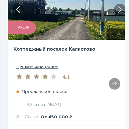
Посмотреть все фото
Акция
1
/
6
Коттеджный поселок Калистово
Пушкинский район
4.1
Ярославское шоссе
42 км от МКАД
₽
₽
Сотка:
От
450 000