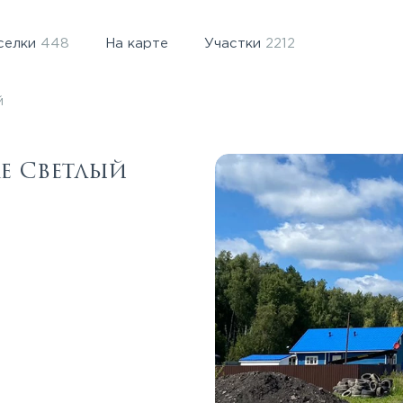
селки
448
На карте
Участки
2212
й
е Светлый