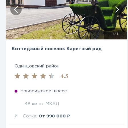
Посмотреть все фото
1
/
6
Коттеджный поселок Каретный ряд
Одинцовский район
4.5
Новорижское шоссе
48 км от МКАД
₽
₽
Сотка:
От
998 000