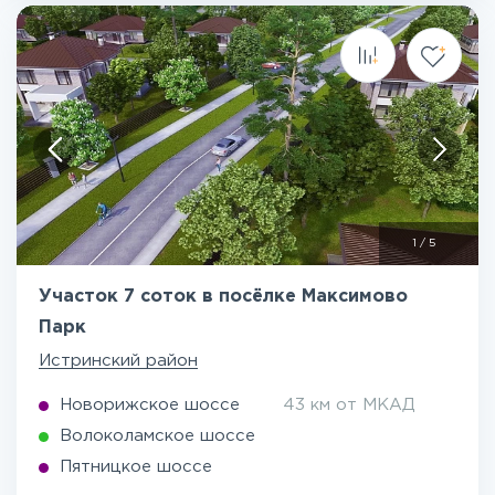
1
/
5
Участок 7 соток в посёлке Максимово
Парк
Истринский район
Новорижское шоссе
43 км от МКАД
Волоколамское шоссе
Пятницкое шоссе