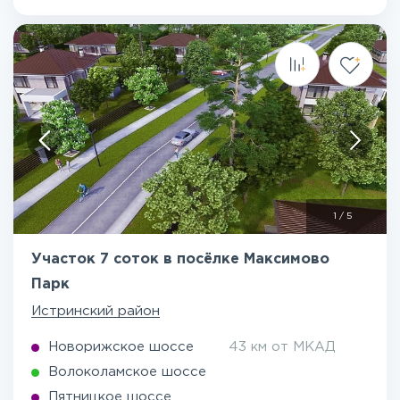
1
/
5
Участок 7 соток в посёлке Максимово
Парк
Истринский район
Новорижское шоссе
43 км от МКАД
Волоколамское шоссе
Пятницкое шоссе