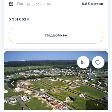
Площадь участка:
6.83 соток
₽
5 951 662
Подробнее
1
/
5