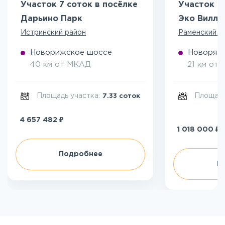
Участок 7 соток в посёлке
Участок 5
Дарьино Парк
Эко Вилл
Истринский район
Раменский р
Новорижское шоссе
Новоряза
40 км от МКАД
21 км от
Площадь участка:
Площадь
7.33 соток
₽
4 657 482
₽
1 018 000
Подробнее
П