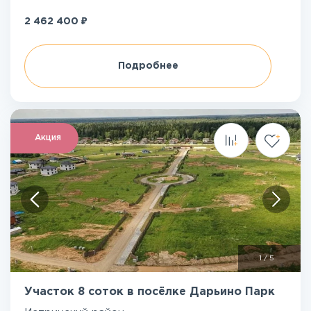
₽
2 462 400
Подробнее
Акция
1
/
5
Участок 8 соток в посёлке Дарьино Парк