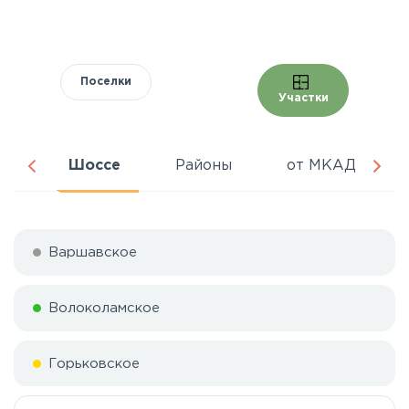
Поселки
Участки
ня
Шоссе
Районы
от МКАД
Варшавское
Волоколамское
Горьковское