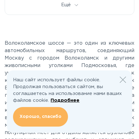
Дмитровское
Ещё
Егорьевское
Калужское
Волоколамское шоссе — это один из ключевых
автомобильных маршрутов, соединяющий
Москву с городом Волоколамск и другими
Каширское
живописными уголками Подмосковья, где
участок может стать вашей отправной точкой к
Киевское
Наш сайт использует файлы cookie.
комфортабельной загородной жизни. По пути к
Продолжая пользоваться сайтом, вы
Волоколамску вы встретите потрясающие
соглашаетесь на использование нами ваших
пейзажи, протянувшиеся через живописные леса
Ленинградское
файлов cookie.
Подробнее
и поля. Шоссе не только усыпано природными
красотами, но и кривится вдоль нескольких
Хорошо, спасибо
Лихачевское
водоемов, которые привлекают внимание как
местных жителей, так и туристов. Одним из
популярных мест для отдыха является Бузланово
Минское