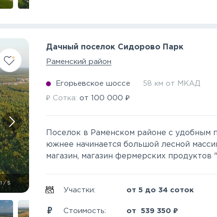
Дачный поселок Сидорово Парк
Раменский район
Егорьевское шоссе
58 км от МКАД
₽
₽
Сотка:
от
100 000
Поселок в Раменском районе с удобным п
южнее начинается большой лесной массив
магазин, магазин фермерских продуктов "В
1
/
5
Участки:
от 5 до 34 соток
₽
Стоимость:
от
539 350