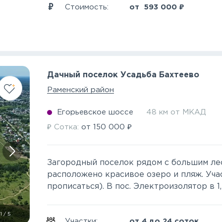
₽
Стоимость:
от
593 000
Дачный поселок Усадьба Бахтеево
Раменский район
Егорьевское шоссе
48 км от МКАД
₽
₽
Сотка:
от
150 000
Загородный поселок рядом с большим лес
расположено красивое озеро и пляж. Уча
прописаться). В пос. Электроизолятор в 1,
1
/
5
Участки:
от 4 до 24 соток