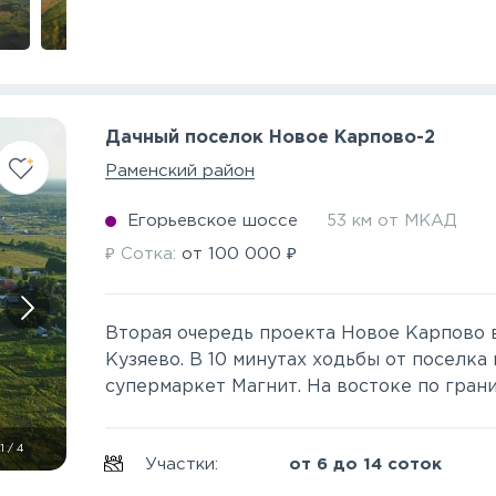
Дачный поселок Новое Карпово-2
Раменский район
Егорьевское шоссе
53 км от МКАД
₽
₽
Сотка:
от
100 000
Вторая очередь проекта Новое Карпово 
Кузяево. В 10 минутах ходьбы от поселка 
супермаркет Магнит. На востоке по границ
1
/
4
Участки:
от 6 до 14 соток