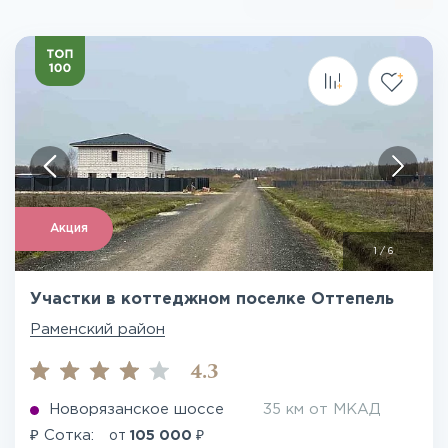
Акция
1
/
6
Участки в коттеджном поселке Оттепель
Раменский район
4.3
Новорязанское шоссе
35 км от МКАД
₽
₽
Сотка:
от
105 000