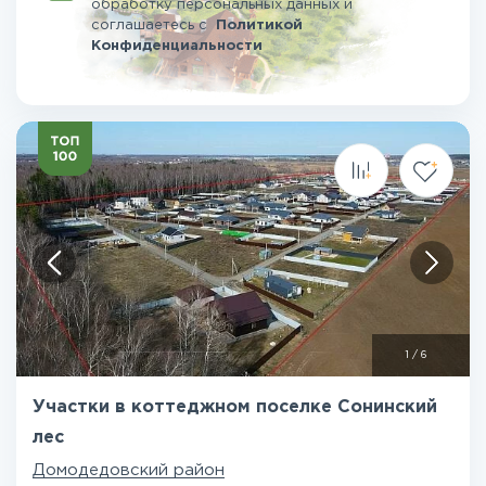
обработку персональных данных и
соглашаетесь
с
Политикой
Конфиденциальности
1
/
6
Участки в коттеджном поселке Сонинский
лес
Домодедовский район