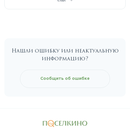
Ещё
Егорьевское
Калужское
Нашли ошибку или неактуальную
Каширское
информацию?
Киевское
Сообщить об ошибке
Ленинградское
Лихачевское
Минское