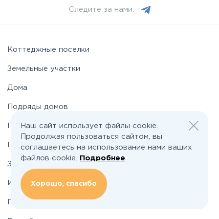
Следите за нами:
Можайское
Новорижское
Коттеджные поселки
Земельные участки
Новорязанское
Дома
Подряды домов
Носовихинское
Наш сайт использует файлы cookie.
Промышленные поселки
Продолжая пользоваться сайтом, вы
Пятницкое
Промышленные участки
соглашаетесь на использование нами ваших
файлов cookie.
Подробнее
Застройщикам
Рогачёвское
Инвесторам
Хорошо, спасибо
Рублево-Успенское
По шоссе