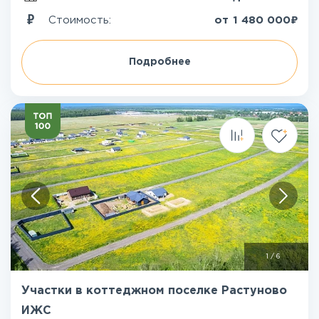
₽
Стоимость:
от
1 480 000
Подробнее
1
/
6
Участки в коттеджном поселке Растуново
ИЖС