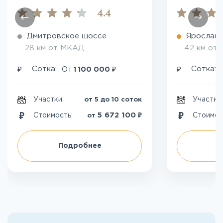
4.4
Дмитровское шоссе
Ярославс
28 км от МКАД
42 км от
₽
₽
₽
Сотка:
Сотка:
От
1 100 000
Участки:
Участки
от 5 до 10 соток
₽
5 672 100
Стоимость:
Стоимос
от
Подробнее
П