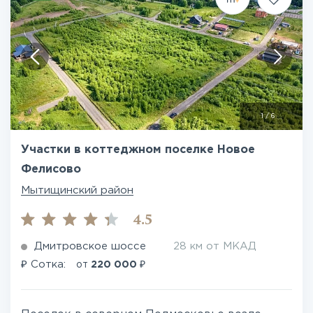
1
/
6
Участки в коттеджном поселке Новое
Фелисово
Мытищинский район
4.5
Дмитровское шоссе
28 км от МКАД
₽
₽
Сотка:
от
220 000