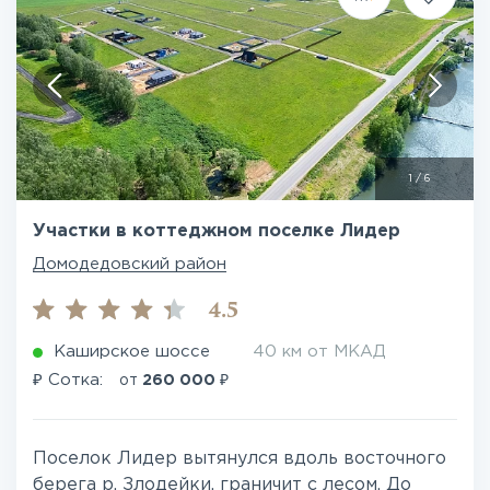
1
/
6
Участки в коттеджном поселке Лидер
Домодедовский район
4.5
Каширское шоссе
40 км от МКАД
₽
₽
Сотка:
от
260 000
Поселок Лидер вытянулся вдоль восточного
берега р. Злодейки, граничит с лесом. До