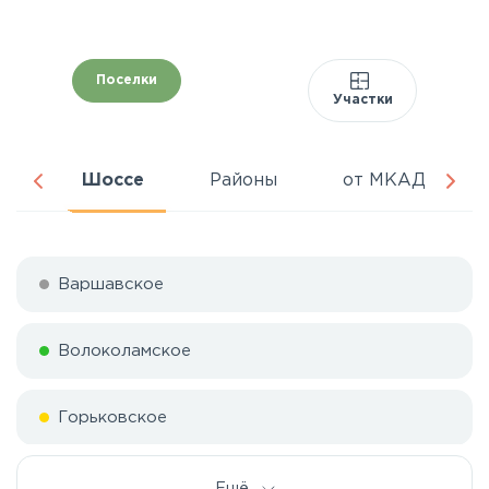
Поселки
Участки
ня
Шоссе
Районы
от МКАД
Варшавское
Волоколамское
Горьковское
Дмитровское