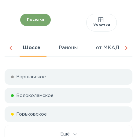
Поселки
Участки
ня
Шоссе
Районы
от МКАД
Варшавское
Волоколамское
Горьковское
Дмитровское
Ещё