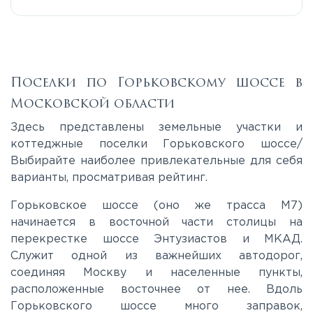
Егорьевское
Калужское
Поселки по Горьковскому шоссе в
Московской области
Каширское
Здесь представлены земельные участки и
коттеджные поселки Горьковского шоссе/
Выбирайте наиболее привлекательные для себя
Киевское
варианты, просматривая рейтинг.
Ленинградское
Горьковское шоссе (оно же трасса М7)
начинается в восточной части столицы на
перекрестке шоссе Энтузиастов и МКАД.
Лихачевское
Служит одной из важнейших автодорог,
соединяя Москву и населенные пункты,
расположенные восточнее от нее. Вдоль
Минское
Горьковского шоссе много заправок,