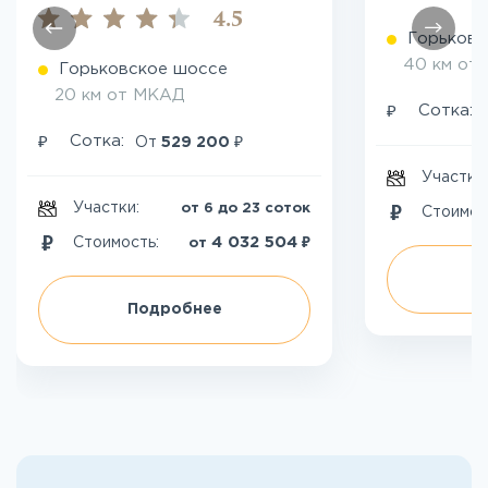
4.5
Горьковс
40 км от
Горьковское шоссе
20 км от МКАД
₽
Сотка:
₽
₽
Сотка:
От
529 200
Участки
Участки:
от 6 до 23 соток
Стоимос
₽
4 032 504
Стоимость:
от
П
Подробнее