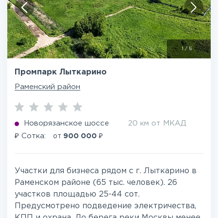
1
/
5
Промпарк Лыткарино
Раменский район
Новорязанское шоссе
20 км от МКАД
₽
₽
Сотка:
от
900 000
Участки для бизнеса рядом с г. Лыткарино в
Раменском районе (65 тыс. человек). 26
участков площадью 25-44 сот.
Предусмотрено подведение электричества,
КПП и охрана. До берега реки Москвы менее