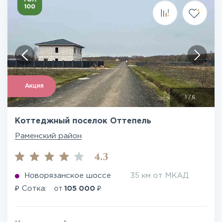
Акция
1
/
6
Коттеджный поселок Оттепель
Раменский район
4.3
Новорязанское шоссе
35 км от МКАД
₽
₽
Сотка:
от
105 000