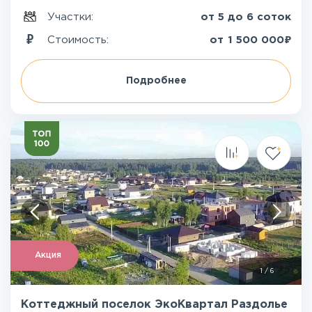
Участки:
от 5 до 6 соток
₽
Стоимость:
от
1 500 000
Подробнее
Акция
1
/
6
Коттеджный поселок ЭкоКвартал Раздолье