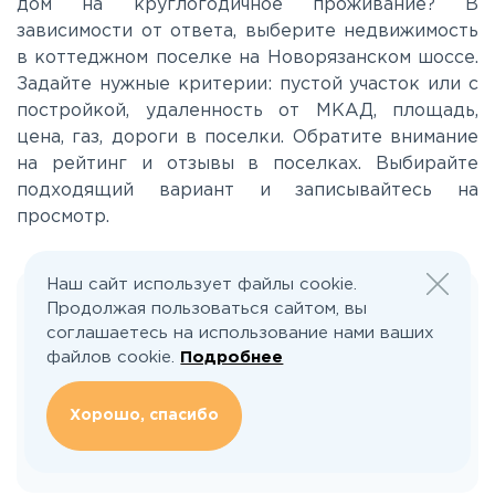
дом на круглогодичное проживание? В
Носовихинское
зависимости от ответа, выберите недвижимость
в коттеджном поселке на Новорязанском шоссе.
Задайте нужные критерии: пустой участок или с
Пятницкое
постройкой, удаленность от МКАД, площадь,
цена, газ, дороги в поселки. Обратите внимание
Рогачёвское
на рейтинг и отзывы в поселках. Выбирайте
подходящий вариант и записывайтесь на
просмотр.
Рублево-Успенское
Наш сайт использует файлы cookie.
Симферопольское
Продолжая пользоваться сайтом, вы
Нашли ошибку или неактуальную
соглашаетесь на использование нами ваших
информацию?
Таракановское
файлов cookie.
Подробнее
Хорошо, спасибо
Фряновское
Сообщить об ошибке
Щелковское