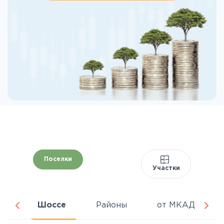
Поселки
Участки
ня
Шоссе
Районы
от МКАД