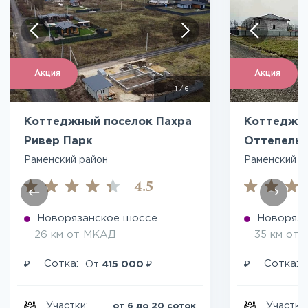
Акция
Акция
1
/
6
Коттеджный поселок Пахра
Коттеджн
Ривер Парк
Оттепель
Раменский район
Раменский р
4.5
Новорязанское шоссе
Новоряза
26 км от МКАД
35 км от
₽
₽
₽
Сотка:
Сотка:
От
415 000
Участки:
Участки
от 6 до 20 соток