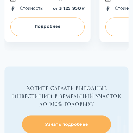
₽
3 125 950
Стоимость:
Стоимос
от
Подробнее
П
Хотите сделать выгодные
инвестиции в земельный участок
до 100% годовых?
Узнать подробнее