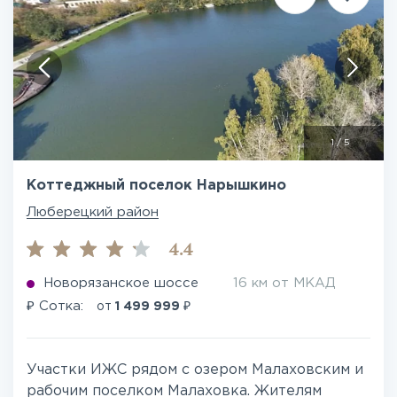
1
/
5
Коттеджный поселок Нарышкино
Люберецкий район
4.4
Новорязанское шоссе
16 км от МКАД
₽
₽
Сотка:
от
1 499 999
Участки ИЖС рядом с озером Малаховским и
рабочим поселком Малаховка. Жителям