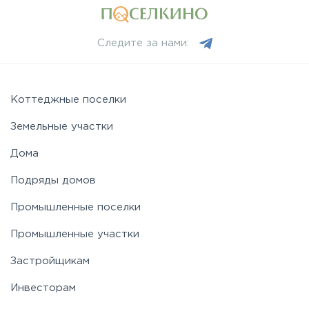
Рогачёвское
Следите за нами:
Рублево-Успенское
Симферопольское
Коттеджные поселки
Земельные участки
Таракановское
Дома
Подряды домов
Фряновское
Промышленные поселки
Щелковское
Промышленные участки
Застройщикам
Ярославское
Инвесторам