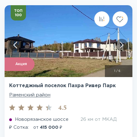
Акция
1
/
6
Коттеджный поселок Пахра Ривер Парк
Раменский район
4.5
Новорязанское шоссе
26 км от МКАД
₽
₽
Сотка:
от
415 000