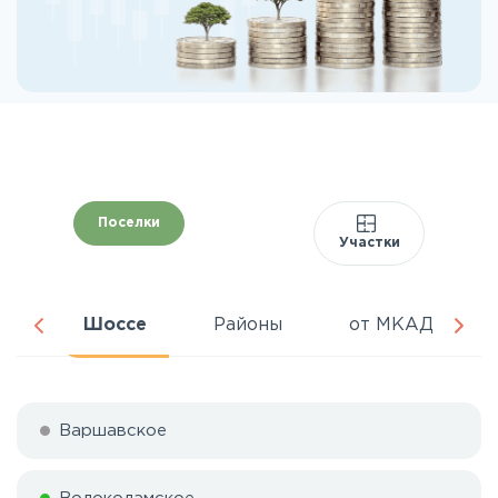
Поселки
Участки
ня
Шоссе
Районы
от МКАД
Варшавское