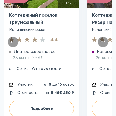
1
/
6
Коттеджный поселок
Коттеджны
Триумфальный
Ривер Пар
Мытищинский район
Раменский р
4.4
Дмитровское шоссе
Новоряза
28 км от МКАД
26 км от
₽
₽
₽
Сотка:
Сотка:
От
1 075 000
Участки:
Участки
от 5 до 10 соток
₽
5 493 250
Стоимость:
Стоимос
от
Подробнее
П