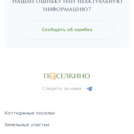
Нашли ошибку или неактуальную
Новорижское
информацию?
Новорязанское
Сообщить об ошибке
Носовихинское
Пятницкое
Рогачёвское
Следите за нами:
Рублево-Успенское
Симферопольское
Коттеджные поселки
Земельные участки
Таракановское