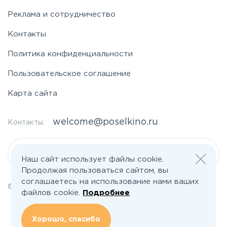
Реклама и сотрудничество
Контакты
Политика конфиденциальности
Пользовательское соглашение
Карта сайта
welcome@poselkino.ru
Контакты:
Написать нам
Наш сайт использует файлы cookie.
Продолжая пользоваться сайтом, вы
соглашаетесь на использование нами ваших
© 2026 Все права защищены | poselkino.ru
файлов cookie.
Подробнее
ИП Маслов Дмитрий Валерьевич
ИНН 503406273833
+79647266008
Хорошо, спасибо
142613, Московская область, Орехово-Зуево, ул. Северная, д.14, кв.145