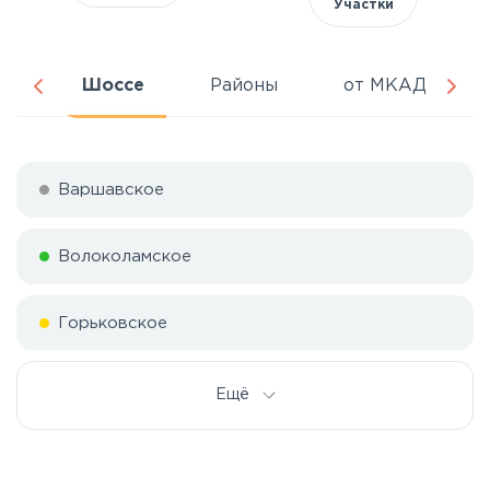
Участки
ня
Шоссе
Районы
от МКАД
Варшавское
Волоколамское
Горьковское
Дмитровское
Ещё
Егорьевское