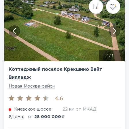
1
/
6
Коттеджный поселок Крекшино Вайт
Вилладж
Новая Москва район
4.6
Киевское шоссе
22 км от МКАД
₽
₽
Дома:
от
28 000 000