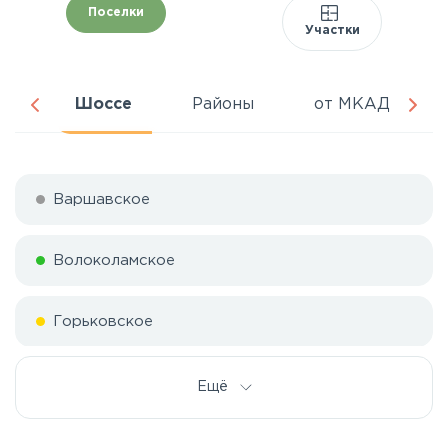
Поселки
Участки
ня
Шоссе
Районы
от МКАД
Варшавское
Волоколамское
Горьковское
Дмитровское
Ещё
Егорьевское