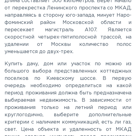
длина составляет 500 километров. Берет начало
от перекрестка Ленинского проспекта со МКАД,
Новорижское
направляясь в сторону юго-запада, минует Наро-
фоминский район Московской области и
Новорязанское
пересекает магистраль A107. Является
скоростной четырех-пятиполосной трассой, на
удалении от Москвы количество полос
Носовихинское
уменьшается до двух-трех.
Купить дачу, дом или участок по можно из
Пятницкое
большого выбора представленных коттеджных
поселков по Киевскому шоссе. В первую
Рогачёвское
очередь необходимо определиться на какой
период проживания должна быть предназначена
выбираемая недвижимость. В зависимости от
Рублево-Успенское
проживания только на летний период или
круглогодично, выберите дополнительные
критерии с наличием коммуникаций, есть ли газ,
Симферопольское
свет. Цена объекта и удаленность от МКАД