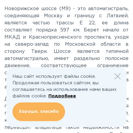
Лихачевское
Новорижское шоссе (М9) - это автомагистраль,
соединяющая Москву и границу с Латвией,
является частью трассы Е 22, ее длина
Минское
составляет порядка 597 км. Берет начало от
МКАД и Краснопресненского проспекта, уходя
Можайское
на северо-запад по Московской области в
сторону Твери. Шоссе является типичной
автомагистралью, имеет раздельно полосное
Новорижское
движение, соответствующее ограничение
скорости и не пересекается с прочими
Наш сайт использует файлы cookie.
Новорязанское
транспортными путями. От Волоколамска
Продолжая пользоваться сайтом, вы
автодорога становится двухполосной.
соглашаетесь на использование нами ваших
Носовихинское
файлов cookie.
Подробнее
Дача или дом, расположенный в коттеджном
поселке на Новорижском шоссе - это статусная
Хорошо, спасибо
покупка. Даже участок без коммуникаций,
Пятницкое
который сейчас не так и легко купить,
переводит владельца такой недвижимости на
Рогачёвское