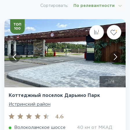
Сортировать:
По релевантности
1
/
6
Коттеджный поселок Дарьино Парк
Истринский район
4.6
Волоколамское шоссе
40 км от МКАД