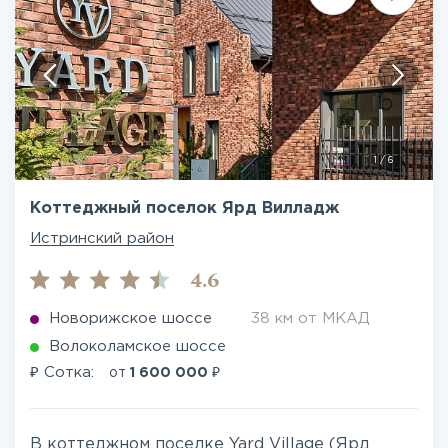
1
/
6
Коттеджный поселок Ярд Вилладж
Истринский район
4.6
Новорижское шоссе
38 км от МКАД
Волоколамское шоссе
₽
₽
Сотка:
от
1 600 000
В коттеджном поселке Yard Village (Ярд