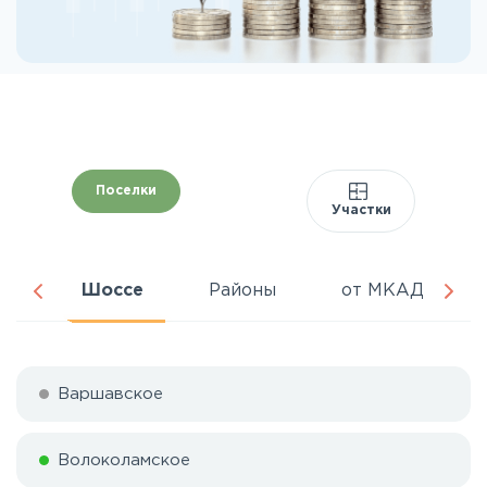
Поселки
Участки
ня
Шоссе
Районы
от МКАД
Варшавское
Волоколамское