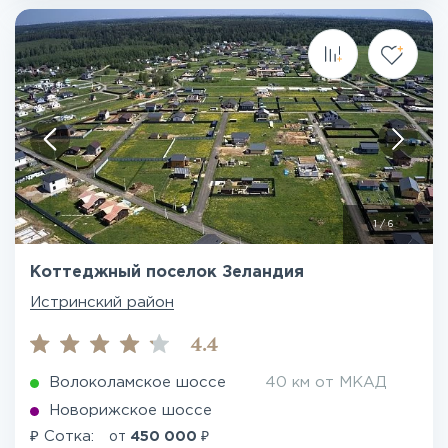
1
/
6
Коттеджный поселок Зеландия
Истринский район
4.4
Волоколамское шоссе
40 км от МКАД
Новорижское шоссе
₽
₽
Сотка:
от
450 000