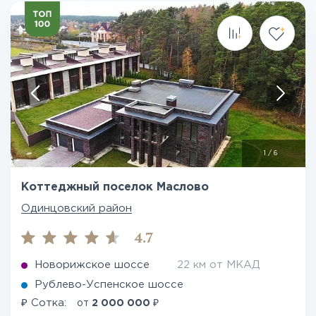
1
/
6
Коттеджный поселок Маслово
Одинцовский район
4.7
Новорижское шоссе
22 км от МКАД
Рублево-Успенское шоссе
₽
₽
Сотка:
от
2 000 000