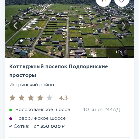
1
/
6
Коттеджный поселок Подпоринские
просторы
Истринский район
4.3
Волоколамское шоссе
40 км от МКАД
Новорижское шоссе
₽
₽
Сотка:
от
350 000