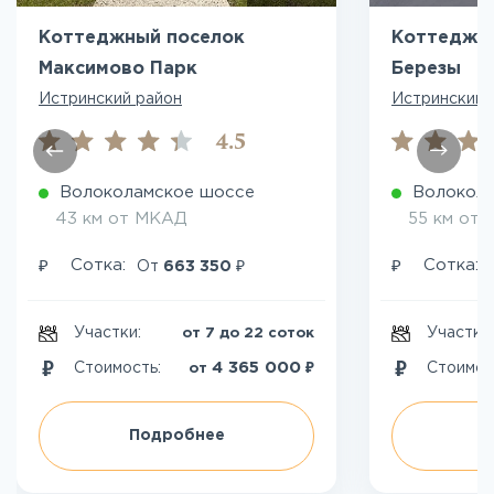
Коттеджный поселок
Коттеджн
Максимово Парк
Березы
Истринский район
Истринский 
4.5
Волоколамское шоссе
Волокол
43 км от МКАД
55 км от
₽
₽
₽
Сотка:
Сотка:
От
663 350
Участки:
Участки
от 7 до 22 соток
₽
4 365 000
Стоимость:
Стоимос
от
Подробнее
П