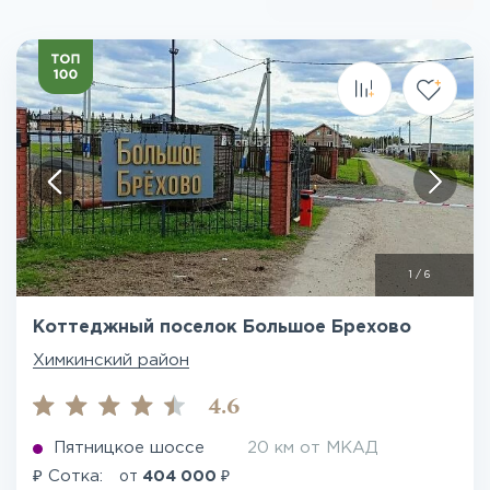
1
/
6
Коттеджный поселок Большое Брехово
Химкинский район
4.6
Пятницкое шоссе
20 км от МКАД
₽
₽
Сотка:
от
404 000