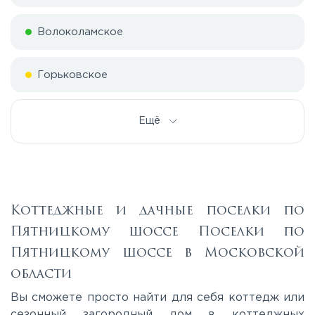
Волоколамское
Горьковское
Дмитровское
Ещё
Егорьевское
Калужское
Коттеджные и дачные поселки по
Пятницкому шоссе Поселки по
Каширское
Пятницкому шоссе в Московской
области
Киевское
Вы сможете просто найти для себя коттедж или
сезонный загородный дом в коттеджных