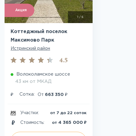
Акция
1
/
6
Коттеджный поселок
Максимово Парк
Истринский район
4.5
Волоколамское шоссе
43 км от МКАД
₽
₽
Сотка:
От
663 350
Участки:
от 7 до 22 соток
₽
4 365 000
Стоимость:
от