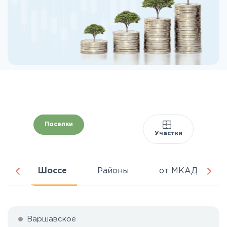
Поселки
Участки
ня
Шоссе
Районы
от МКАД
Варшавское