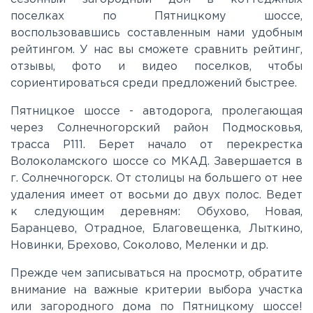
поселках по Пятницкому шоссе,
Ленинградское
воспользовавшись составленным нами удобным
рейтингом. У нас вы сможете сравнить рейтинг,
Лихачевское
отзывы, фото и видео поселков, чтобы
сориентироваться среди предложений быстрее.
Минское
Пятницкое шоссе - автодорога, пролегающая
через Солнечногорский район Подмосковья,
трасса P111. Берет начало от перекрестка
Можайское
Волоколамского шоссе со МКАД. Завершается в
г. Солнечногорск. От столицы на большего от нее
Новорижское
удаления имеет от восьми до двух полос. Ведет
к следующим деревням: Обухово, Новая,
Баранцево, Отрадное, Благовещенка, Лыткино,
Новорязанское
Новинки, Брехово, Соколово, Меленки и др.
Прежде чем записываться на просмотр, обратите
Носовихинское
внимание на важные критерии выбора участка
или загородного дома по Пятницкому шоссе!