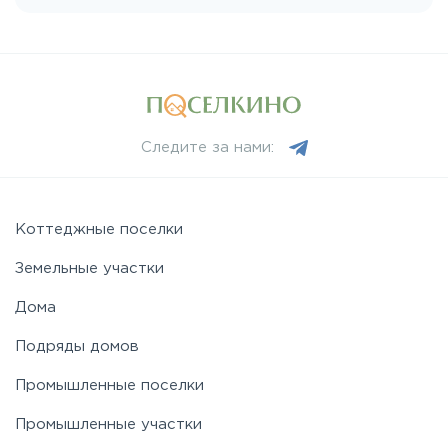
Пятницкое
Рогачёвское
Следите за нами:
Рублево-Успенское
Симферопольское
Коттеджные поселки
Земельные участки
Таракановское
Дома
Подряды домов
Фряновское
Промышленные поселки
Щелковское
Промышленные участки