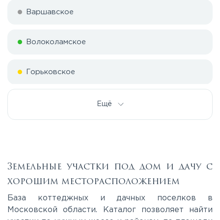
Варшавское
Волоколамское
Горьковское
Дмитровское
Ещё
Егорьевское
Калужское
Земельные участки под дом и дачу с
хорошим месторасположением
Каширское
База коттеджных и дачных поселков в
Московской области. Каталог позволяет найти