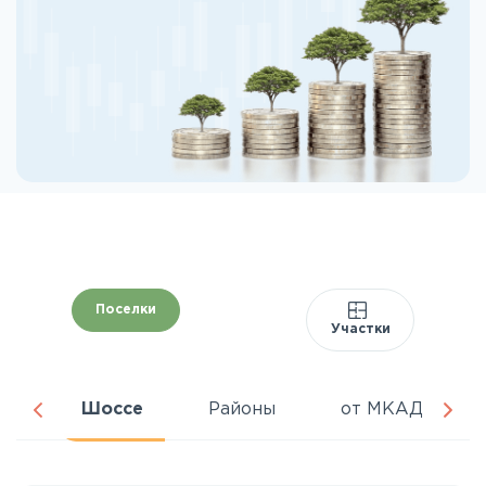
Поселки
Участки
ня
Шоссе
Районы
от МКАД