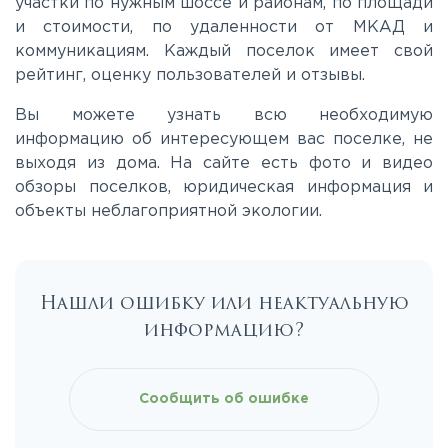
участки по нужным шоссе и районам, по площади
Киевское
и стоимости, по удаленности от МКАД и
коммуникациям. Каждый поселок имеет свой
Ленинградское
рейтинг, оценку пользователей и отзывы.
Вы можете узнать всю необходимую
Лихачевское
информацию об интересующем вас поселке, не
выходя из дома. На сайте есть фото и видео
обзоры поселков, юридическая информация и
Минское
объекты неблагоприятной экологии.
Можайское
Нашли ошибку или неактуальную
Новорижское
информацию?
Новорязанское
Сообщить об ошибке
Носовихинское