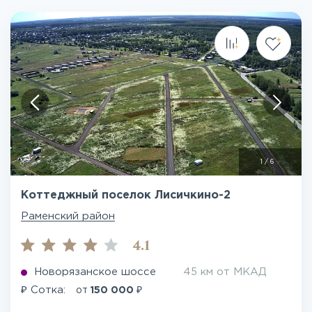
1
/
6
Коттеджный поселок Лисичкино-2
Раменский район
4.1
Новорязанское шоссе
45 км от МКАД
₽
₽
Сотка:
от
150 000