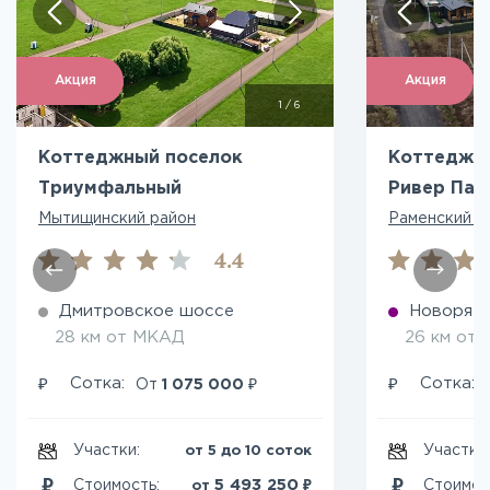
Акция
Акция
1
/
6
Коттеджный поселок
Коттеджны
Триумфальный
Ривер Пар
Мытищинский район
Раменский р
4.4
Дмитровское шоссе
Новоряза
28 км от МКАД
26 км от
₽
₽
₽
Сотка:
Сотка:
От
1 075 000
Участки:
Участки
от 5 до 10 соток
₽
5 493 250
Стоимость:
Стоимос
от