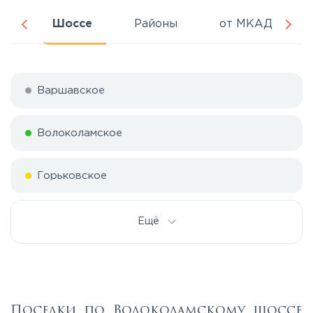
ня
Шоссе
Районы
от МКАД
Варшавское
Волоколамское
Горьковское
Дмитровское
Ещё
Егорьевское
Калужское
Поселки по Волоколамскому шоссе