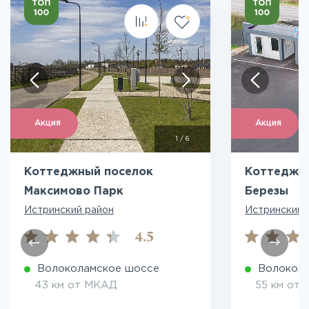
Акция
Акция
1
/
6
Коттеджный поселок
Коттеджн
Максимово Парк
Березы
Истринский район
Истринский 
4.5
Волоколамское шоссе
Волокол
43 км от МКАД
55 км от