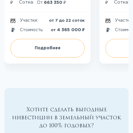
₽
₽
₽
Сотка:
Сотка:
От
663 350
Участки:
Участки
от 7 до 22 соток
₽
4 365 000
Стоимость:
Стоимос
от
Подробнее
П
Хотите сделать выгодные
инвестиции в земельный участок
до 100% годовых?