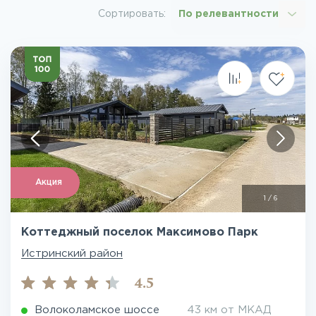
Сортировать:
По релевантности
Акция
1
/
6
Коттеджный поселок Максимово Парк
Истринский район
4.5
Волоколамское шоссе
43 км от МКАД