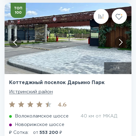
1
/
6
Коттеджный поселок Дарьино Парк
Истринский район
4.6
Волоколамское шоссе
40 км от МКАД
Новорижское шоссе
₽
₽
Сотка:
от
553 200