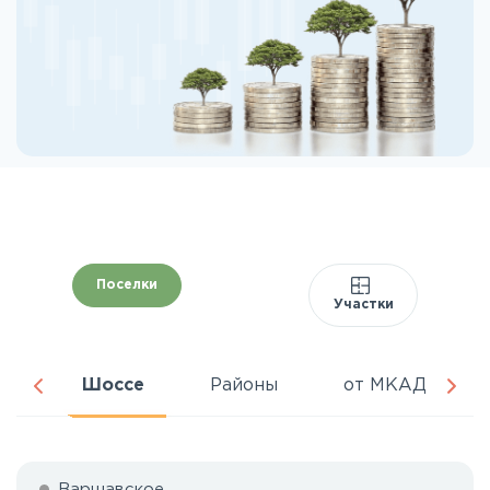
Поселки
Участки
ня
Шоссе
Районы
от МКАД
Варшавское