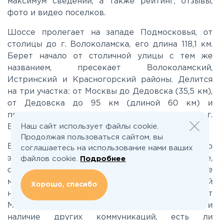
максимум сведений, а также рейтинг, отзывы,
фото и видео поселков.
Ленинградское
Шоссе пролегает на западе Подмосковья, от
столицы до г. Волоколамска, его длина 118,1 км.
Лихачевское
Берет начало от столичной улицы с тем же
названием, пресекает Волоколамский,
Истринский и Красногорский районы. Делится
Минское
на три участка: от Москвы до Дедовска (35,5 км),
от Дедовска до 95 км (длиной 60 км) и
Можайское
последний, до конца (23 км). На юге г.
Наш сайт использует файлы cookie.
Волоколамск объединяется с трассой М9.
Продолжая пользоваться сайтом, вы
Новорижское
Если вы желаете купить дачу, участок, дом, либо
соглашаетесь на использование нами ваших
элитный коттедж по Волоколамскому шоссе,
файлов cookie.
Подробнее
Новорязанское
следует предварительно изучить все важные
моменты. Обращайте внимание перед покупкой
Хорошо, спасибо
на такие характеристики, как: удаленность от
Носовихинское
МКАД, площадь участка или дома, свет, газ и
наличие других коммуникаций, есть ли