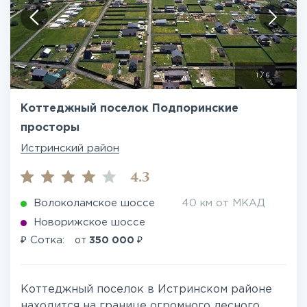
1
/
6
Коттеджный поселок Подпоринские
просторы
Истринский район
4.3
Волоколамское шоссе
40 км от МКАД
Новорижское шоссе
₽
₽
Сотка:
от
350 000
Коттеджный поселок в Истринском районе
находится на границе огромного лесного