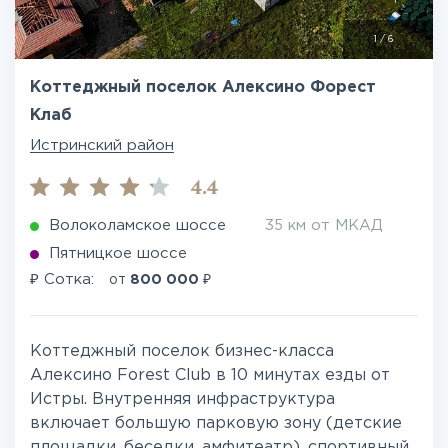
1
/
6
Коттеджный поселок Алексино Форест
Клаб
Истринский район
4.4
Волоколамское шоссе
35 км от МКАД
Пятницкое шоссе
₽
₽
Сотка:
от
800 000
Коттеджный поселок бизнес-класса
Алексино Forest Club в 10 минутах езды от
Истры. Внутренняя инфраструктура
включает большую парковую зону (детские
площадки, беседки, амфитеатр), спортивный