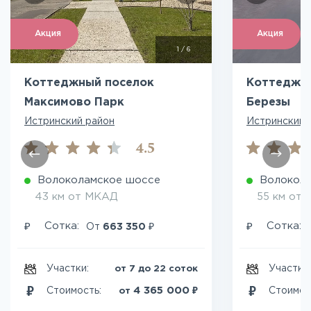
Акция
Акция
1
/
6
Коттеджный поселок
Коттеджн
Максимово Парк
Березы
Истринский район
Истринский 
4.5
Волоколамское шоссе
Волокол
43 км от МКАД
55 км от
₽
₽
₽
Сотка:
Сотка:
От
663 350
Участки:
Участки
от 7 до 22 соток
₽
4 365 000
Стоимость:
Стоимос
от