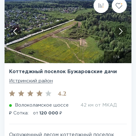
1
/
6
Коттеджный поселок Бужаровские дачи
Истринский район
4.2
Волоколамское шоссе
42 км от МКАД
₽
₽
Сотка:
от
120 000
Окруженный лесом коттеджный поселок