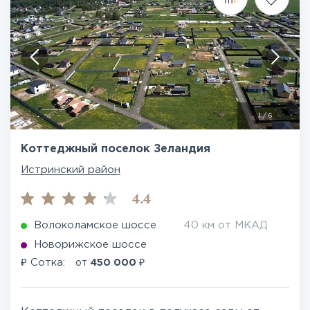
1
/
6
Коттеджный поселок Зеландия
Истринский район
4.4
Волоколамское шоссе
40 км от МКАД
Новорижское шоссе
₽
₽
Сотка:
от
450 000