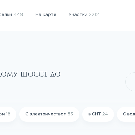
селки
448
На карте
Участки
2212
кому шоссе до
зом
18
С электричеством
53
в СНТ
24
С во