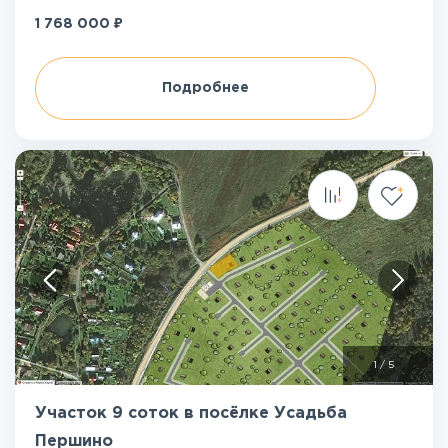
₽
1 768 000
Подробнее
1
/
5
Участок 9 соток в посёлке Усадьба
Першино