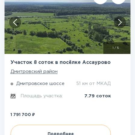
1
/
5
Участок 8 соток в посёлке Ассаурово
Дмитровский район
Дмитровское шоссе
51 км от МКАД
Площадь участка:
7.79 соток
₽
1 791 700
Подробнее