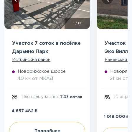
1
/
13
Участок 7 соток в посёлке
Участок 5
Дарьино Парк
Эко Вилл
Истринский район
Раменский р
Новорижское шоссе
Новоряза
40 км от МКАД
21 км от
Площадь участка:
Площадь
7.33 соток
₽
4 657 482
₽
1 018 000
Подробнее