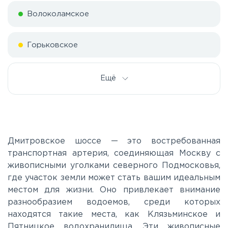
Волоколамское
Горьковское
Дмитровское
Ещё
Егорьевское
Калужское
Дмитровское шоссе — это востребованная
транспортная артерия, соединяющая Москву с
живописными уголками северного Подмосковья,
Каширское
где участок земли может стать вашим идеальным
местом для жизни. Оно привлекает внимание
Киевское
разнообразием водоемов, среди которых
находятся такие места, как Клязьминское и
Пятницкое водохранилища. Эти живописные