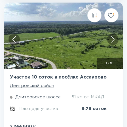
1
/
5
Участок 10 соток в посёлке Ассаурово
Дмитровский район
Дмитровское шоссе
51 км от МКАД
Площадь участка:
9.76 соток
₽
2 244 800