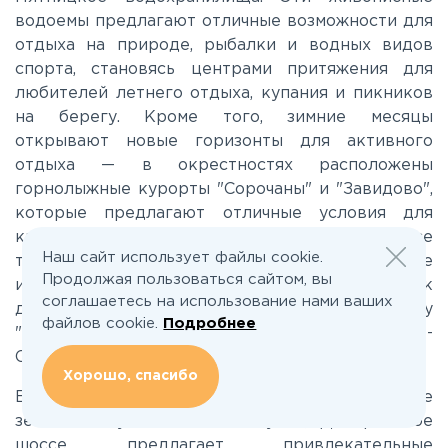
Ленинградское
водоемы предлагают отличные возможности для
отдыха на природе, рыбалки и водных видов
Лихачевское
спорта, становясь центрами притяжения для
любителей летнего отдыха, купания и пикников
на берегу. Кроме того, зимние месяцы
Минское
открывают новые горизонты для активного
отдыха — в окрестностях расположены
горнолыжные курорты "Сорочаны" и "Завидово",
Можайское
которые предлагают отличные условия для
катания на лыжах и сноубордах. Вдоль шоссе
Новорижское
Наш сайт использует файлы cookie.
также можно встретить интересные
Продолжая пользоваться сайтом, вы
исторические достопримечательности, такие как
соглашаетесь на использование нами ваших
древний кремль в Дмитрове, усадьбу
Новорязанское
файлов cookie.
Подробнее
"Архангельское" в Клину и знаменитую Троице-
Сергиеву лавру в Сергиевом Посаде.
Носовихинское
Хорошо, спасибо
Если вы мечтаете о загородной жизни и ищете
земельный участок для покупки, Дмитровское
Пятницкое
шоссе предлагает привлекательные