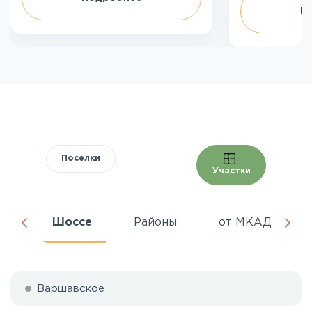
П
Поселки
Участки
ня
Шоссе
Районы
от МКАД
Варшавское