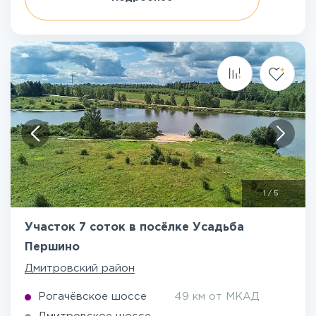
1
/
5
Участок 7 соток в посёлке Усадьба
Першино
Дмитровский район
Рогачёвское шоссе
49 км от МКАД