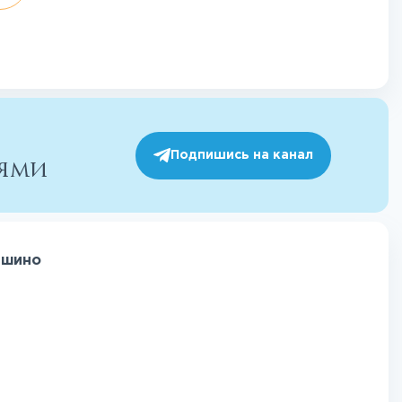
Подпишись на канал
иями
ршино