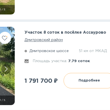
1
/
5
Участок 8 соток в посёлке Ассаурово
Дмитровский район
Дмитровское шоссе
51 км от МКАД
Площадь участка:
7.79 соток
₽
1 791 700
Подробнее
1
/
5