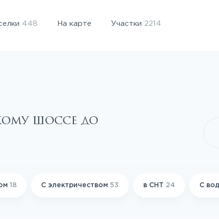
селки
448
На карте
Участки
2214
кому шоссе до
зом
18
С электричеством
53
в СНТ
24
С во