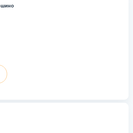
ршино