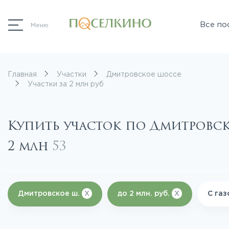
Все по
Меню
Главная
Участки
Дмитровское шоссе
Участки за 2 млн руб
Купить участок по Дмитровс
2 млн
53
Дмитровское ш.
X
до 2 млн. руб.
X
С га