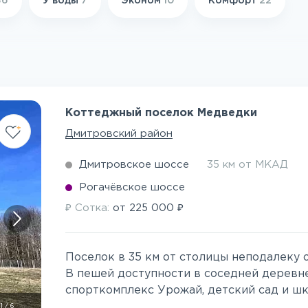
36
У воды
7
Эконом
10
Комфорт
22
Коттеджный поселок Медведки
Дмитровский район
Дмитровское шоссе
35 км от МКАД
Рогачёвское шоссе
₽
₽
Сотка:
от
225 000
Поселок в 35 км от столицы неподалеку 
В пешей доступности в соседней деревне
спорткомплекс Урожай, детский сад и школ
1
/
6