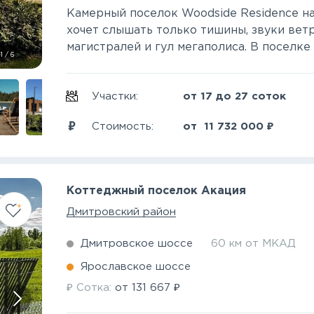
Камерный поселок Woodside Residence на
хочет слышать только тишины, звуки ветр
магистралей и гул мегаполиса. В поселке 
1
/
6
Участки:
от 17 до 27 соток
₽
Стоимость:
от
11 732 000
Коттеджный поселок Акация
Дмитровский район
Дмитровское шоссе
60 км от МКАД
Ярославское шоссе
₽
₽
Сотка:
от
131 667