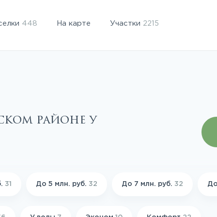
селки
448
На карте
Участки
2215
ском районе у
б.
31
До 5 млн. руб.
32
До 7 млн. руб.
32
До