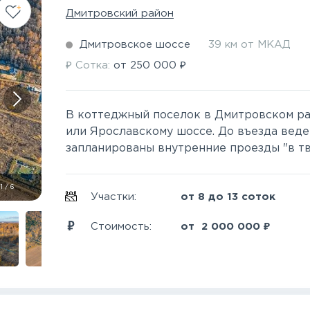
Дмитровский район
Дмитровское шоссе
39 км от МКАД
₽
₽
Сотка:
от
250 000
В коттеджный поселок в Дмитровском ра
или Ярославскому шоссе. До въезда веде
запланированы внутренние проезды "в тве
1
/
6
Участки:
от 8 до 13 соток
₽
Стоимость:
от
2 000 000