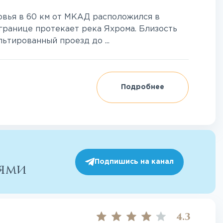
вья в 60 км от МКАД расположился в
 границе протекает река Яхрома. Близость
ьтированный проезд до ...
Подробнее
Подпишись на канал
иями
4.3