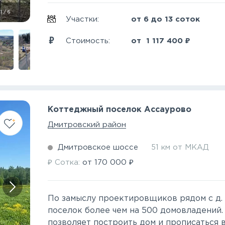
1
/
6
Участки:
от 6 до 13 соток
₽
Стоимость:
от
1 117 400
Коттеджный поселок Ассаурово
Дмитровский район
Дмитровское шоссе
51 км от МКАД
₽
₽
Сотка:
от
170 000
По замыслу проектировщиков рядом с д.
поселок более чем на 500 домовладений.
позволяет построить дом и прописаться в 