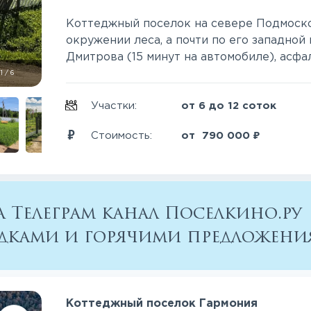
Коттеджный поселок на севере Подмоско
окружении леса, а почти по его западной
Дмитрова (15 минут на автомобиле), асфал
1
/
6
Участки:
от 6 до 12 соток
₽
Стоимость:
от
790 000
 Телеграм канал Поселкино.ру
кидками и горячими предложен
Коттеджный поселок Гармония