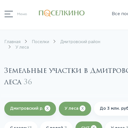
Все по
Меню
Главная
Поселки
Дмитровский район
У леса
Земельные участки в Дмитров
леса
36
Дмитровский р.
X
У леса
X
До 3 млн. ру