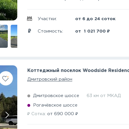
1
/
6
Участки:
от 6 до 24 соток
₽
Стоимость:
от
1 021 700
Коттеджный поселок Woodside Residen
Дмитровский район
Дмитровское шоссе
63 км от МКАД
Рогачёвское шоссе
₽
₽
Сотка:
от
690 000