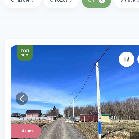
С газом
17
С водой
7
СНТ
X
У леса
Акция