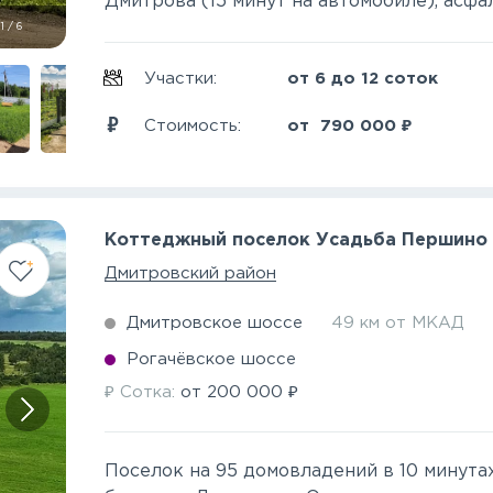
Дмитрова (15 минут на автомобиле), асфал
1
/
6
Участки:
от 6 до 12 соток
₽
Стоимость:
от
790 000
Коттеджный поселок Усадьба Першино
Дмитровский район
Дмитровское шоссе
49 км от МКАД
Рогачёвское шоссе
₽
₽
Сотка:
от
200 000
Поселок на 95 домовладений в 10 минутах