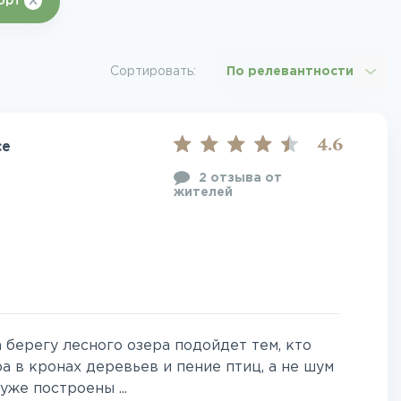
орт
X
Сортировать:
По релевантности
4.6
ce
2 отзыва от
жителей
 берегу лесного озера подойдет тем, кто
а в кронах деревьев и пение птиц, а не шум
уже построены ...