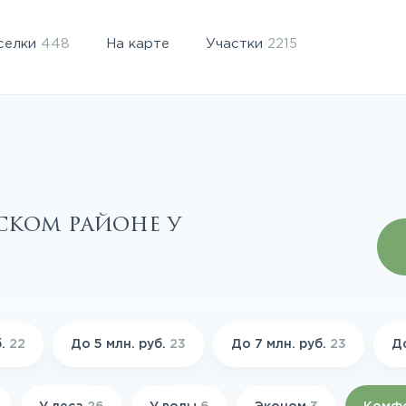
селки
448
На карте
Участки
2215
ском районе у
б.
22
До 5 млн. руб.
23
До 7 млн. руб.
23
До