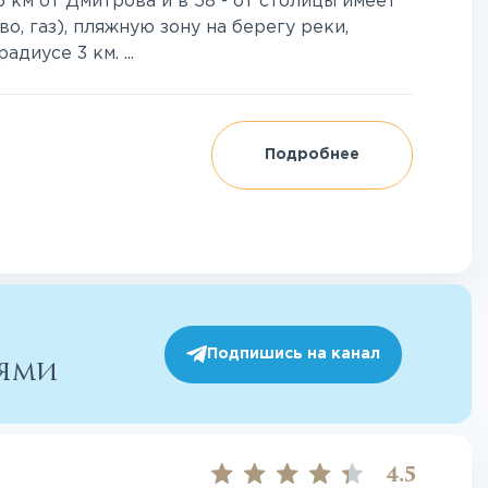
 км от Дмитрова и в 58 - от столицы имеет
, газ), пляжную зону на берегу реки,
иусе 3 км. ...
Подробнее
Подпишись на канал
иями
4.5