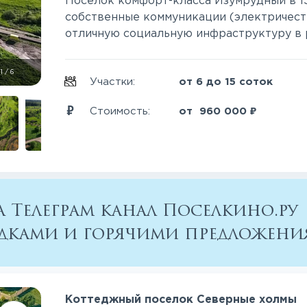
Поселок комфорт-класса Изумрудный в 15
собственные коммуникации (электричество
отличную социальную инфраструктуру в рад
1
/
6
Участки:
от 6 до 15 соток
₽
Стоимость:
от
960 000
 Телеграм канал Поселкино.ру
кидками и горячими предложен
Коттеджный поселок Северные холмы