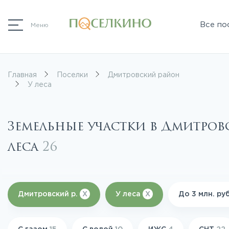
Все по
Меню
Главная
Поселки
Дмитровский район
У леса
Земельные участки в Дмитров
леса
26
Дмитровский р.
X
У леса
X
До 3 млн. ру