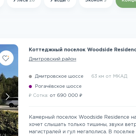
У леса
26
У воды
6
Эконом
3
Комф
Коттеджный поселок Woodside Residen
Дмитровский район
Дмитровское шоссе
63 км от МКАД
Рогачёвское шоссе
₽
₽
Сотка:
от
690 000
Камерный поселок Woodside Residence на
хочет слышать только тишины, звуки ветр
магистралей и гул мегаполиса. В поселке 
1
/
6