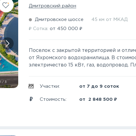
Дмитровский район
Дмитровское шоссе
45 км от МКАД
₽
₽
Сотка:
от
450 000
Поселок с закрытой территорией и отли
от Яхромского водохранилища. В стоимо
электричество 15 кВт, газ, водопровод. Пл
1
/
3
Участки:
от 7 до 9 соток
₽
Стоимость:
от
2 848 500