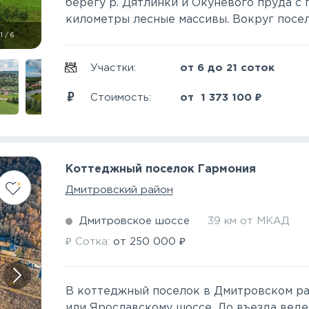
берегу р. Дятлинки и Окуневого пруда с
километры лесные массивы. Вокруг поселк
1
/
6
Участки:
от 6 до 21 соток
₽
Стоимость:
от
1 373 100
Коттеджный поселок Гармония
Дмитровский район
Дмитровское шоссе
39 км от МКАД
₽
₽
Сотка:
от
250 000
В коттеджный поселок в Дмитровском ра
или Ярославскому шоссе. До въезда веде