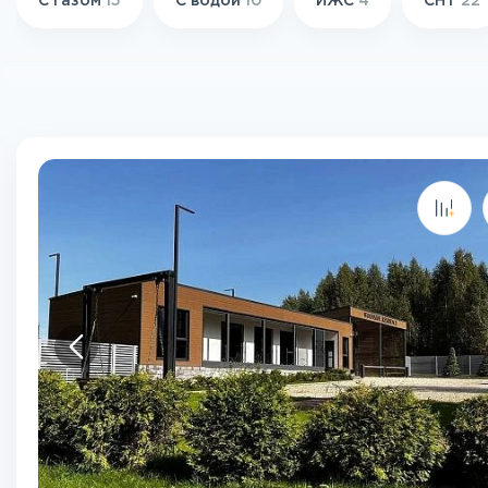
С газом
15
С водой
10
ИЖС
4
СНТ
22