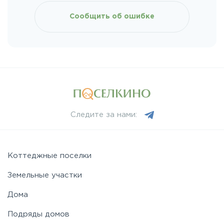
Киевское
Сообщить об ошибке
Ленинградское
Лихачевское
Минское
Следите за нами:
Можайское
Новорижское
Коттеджные поселки
Земельные участки
Новорязанское
Дома
Подряды домов
Носовихинское