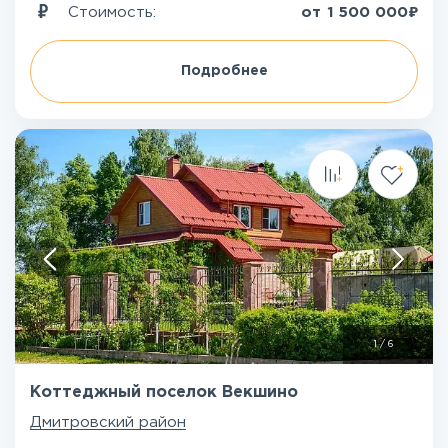
₽
Стоимость:
от
1 500 000
Подробнее
1
/
6
Коттеджный поселок Векшино
Дмитровский район