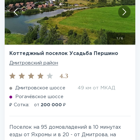
1
/
6
Коттеджный поселок Усадьба Першино
Дмитровский район
4.3
Дмитровское шоссе
49 км от МКАД
Рогачёвское шоссе
₽
₽
Сотка:
от
200 000
Поселок на 95 домовладений в 10 минутах
езды от Яхромы и в 20 - от Дмитрова, на