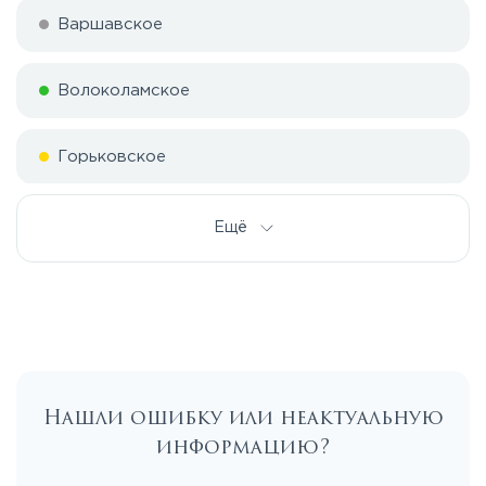
Варшавское
Волоколамское
Горьковское
Дмитровское
Ещё
Егорьевское
Калужское
Нашли ошибку или неактуальную
Каширское
информацию?