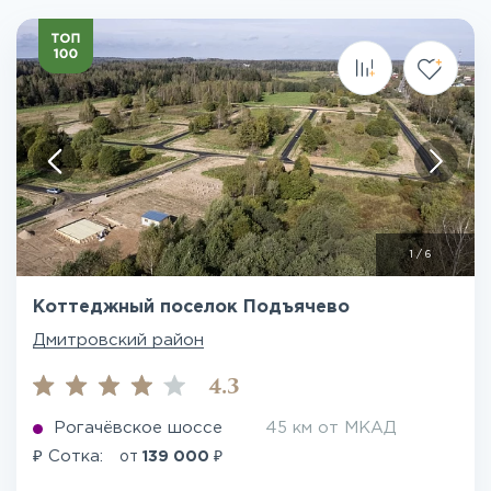
1
/
6
Коттеджный поселок Подъячево
Дмитровский район
4.3
Рогачёвское шоссе
45 км от МКАД
₽
₽
Сотка:
от
139 000