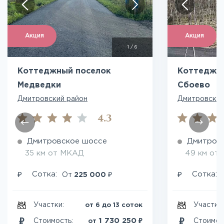
Акция
Акция
1
/
6
Коттеджный поселок
Коттеджн
Медведки
Сбоево
Дмитровский район
Дмитровский
4.3
Дмитровское шоссе
Дмитров
35 км от МКАД
49 км от
₽
₽
₽
Сотка:
Сотка:
От
225 000
Участки:
Участки
от 6 до 13 соток
₽
1 730 250
Стоимость:
Стоимос
от