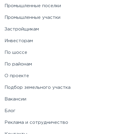
Промышленные поселки
Пятницкое
Промышленные участки
Застройщикам
Рогачёвское
Инвесторам
Рублево-Успенское
По шоссе
По районам
Симферопольское
О проекте
Таракановское
Подбор земельного участка
Вакансии
Фряновское
Блог
Щелковское
Реклама и сотрудничество