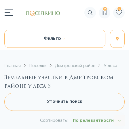
0
0
Поиск по сайту
Фильтр
Главная
Поселки
Дмитровский район
У леса
Земельные участки в Дмитровском
районе у леса
5
Уточнить поиск
Сортировать:
По релевантности