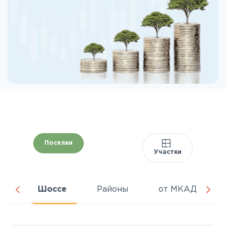
Поселки
Участки
ня
Шоссе
Районы
от МКАД