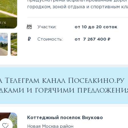
предусмотрены асфальтированные дорог
городком, зоной отдыха и спортивным клас
1
/
6
Участки:
от 10 до 20 соток
₽
Стоимость:
от
7 267 400
 Телеграм канал Поселкино.ру
кидками и горячими предложен
Коттеджный поселок Внуково
Новая Москва район