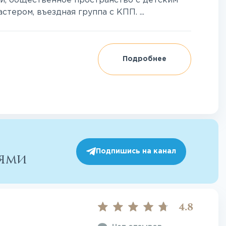
и, общественное пространство с детским
тером, въездная группа с КПП. ...
Подробнее
Подпишись на канал
иями
4.8