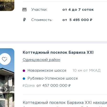
1
/
3
Участки:
от 4 до 7 соток
₽
Стоимость:
от
5 495 000
Коттеджный поселок Барвиха XXI
Одинцовский район
Новорижское шоссе
10 км от МКАД
Рублево-Успенское шоссе
₽
₽
Дома:
от
457 000 000
Коттеджный поселок Барвиха XXI находи