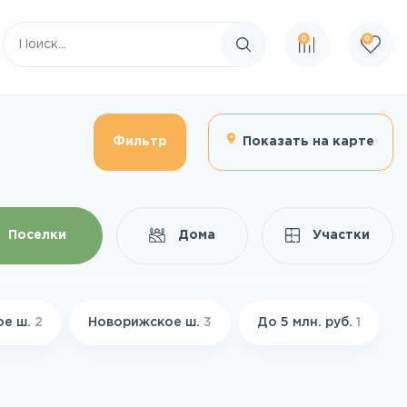
0
0
Поиск по сайту
Фильтр
Показать на карте
Поселки
Дома
Участки
ое ш.
2
Новорижское ш.
3
До 5 млн. руб.
1