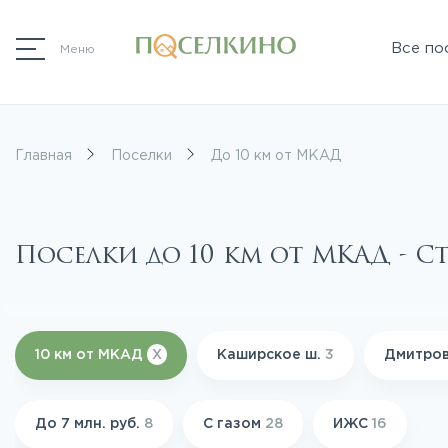
Все по
Меню
Главная
Поселки
До 10 км от МКАД
Поселки до 10 км от МКАД - С
10 км от МКАД
X
Каширское ш.
3
Дмитров
До 7 млн. руб.
8
С газом
28
ИЖС
16