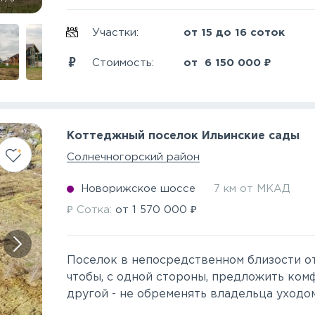
Участки:
от 15 до 16 соток
₽
Стоимость:
от
6 150 000
Коттеджный поселок Ильинские сады
Солнечногорский район
Новорижское шоссе
7 км от МКАД
₽
₽
Сотка:
от
1 570 000
Поселок в непосредственном близости от
чтобы, с одной стороны, предложить комф
другой - не обременять владельца уходом 