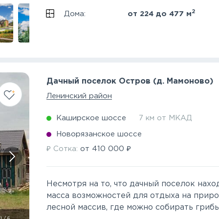
2
Дома:
от 224 до 477 м
Дачный поселок Остров (д. Мамоново)
Ленинский район
Каширское шоссе
7 км от МКАД
Новорязанское шоссе
₽
₽
Сотка:
от
410 000
Несмотря на то, что дачный поселок нахо
масса возможностей для отдыха на приро
лесной массив, где можно собирать грибы и 
1
/
6