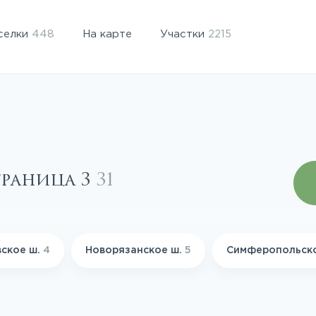
селки
448
На карте
Участки
2215
траница 3
31
ское ш.
4
Новорязанское ш.
5
Симферопольск