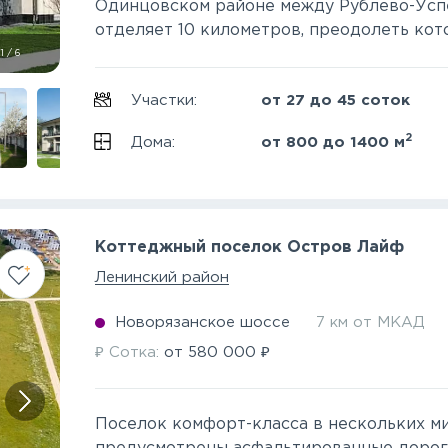
Одинцовском районе между Рублево-Усп
отделяет 10 километров, преодолеть котор
1
/
6
Участки:
от 27 до 45 соток
2
Дома:
от 800 до 1400 м
Коттеджный поселок Остров Лайф
Ленинский район
Новорязанское шоссе
7 км от МКАД
₽
₽
Сотка:
от
580 000
Поселок комфорт-класса в нескольких м