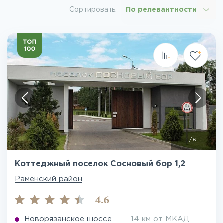
Сортировать:
По релевантности
1
/
6
Коттеджный поселок Сосновый бор 1,2
Раменский район
4.6
Новорязанское шоссе
14 км от МКАД