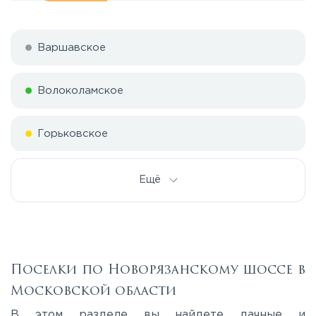
Варшавское
Волоколамское
Горьковское
Дмитровское
Ещё
Егорьевское
Калужское
Поселки по Новорязанскому шоссе в
Московской области
Каширское
В этом разделе вы найдете дачные и