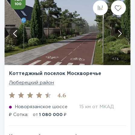
1
/
6
Коттеджный поселок Москворечье
Люберецкий район
4.6
Новорязанское шоссе
15 км от МКАД
₽
₽
Сотка:
от
1 080 000