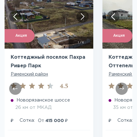
Акция
Акция
1
/
6
Коттеджный поселок Пахра
Коттеджн
Ривер Парк
Оттепель
Раменский район
Раменский р
4.5
Новорязанское шоссе
Новоряза
26 км от МКАД
35 км от
₽
₽
₽
Сотка:
Сотка:
От
415 000