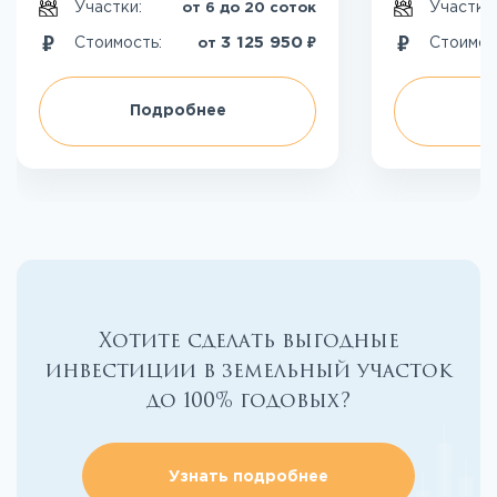
Участки:
Участки
от 6 до 20 соток
₽
3 125 950
Стоимость:
Стоимос
от
Подробнее
П
Хотите сделать выгодные
инвестиции в земельный участок
до 100% годовых?
Узнать подробнее