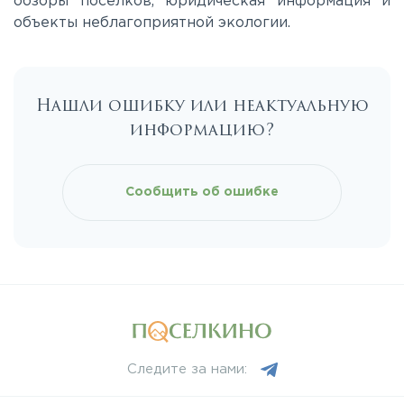
обзоры поселков, юридическая информация и
Минское
объекты неблагоприятной экологии.
Можайское
Нашли ошибку или неактуальную
Новорижское
информацию?
Новорязанское
Сообщить об ошибке
Носовихинское
Пятницкое
Рогачёвское
Следите за нами:
Рублево-Успенское