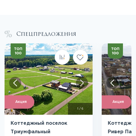
Спецпредложения
Акция
Акция
1
/
6
Коттеджный поселок
Коттеджны
Триумфальный
Ривер Пар