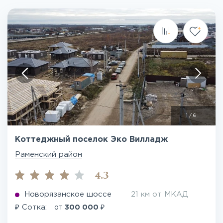
1
/
6
Коттеджный поселок Эко Вилладж
Раменский район
4.3
Новорязанское шоссе
21 км от МКАД
₽
₽
Сотка:
от
300 000