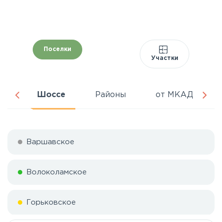
Поселки
Участки
ня
Шоссе
Районы
от МКАД
Варшавское
Волоколамское
Горьковское