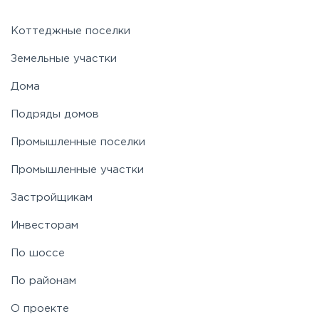
Симферопольское
Коттеджные поселки
Земельные участки
Таракановское
Дома
Подряды домов
Фряновское
Промышленные поселки
Щелковское
Промышленные участки
Застройщикам
Ярославское
Инвесторам
По шоссе
По районам
О проекте