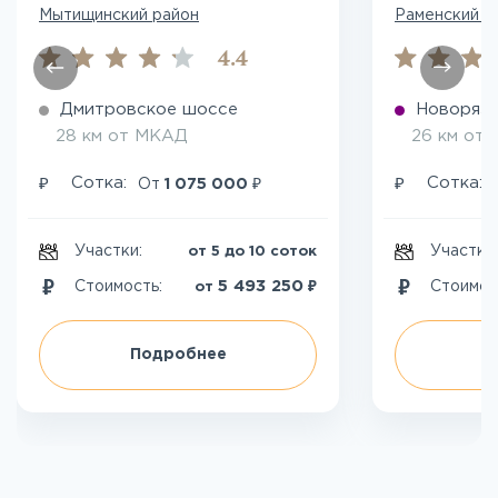
Мытищинский район
Раменский р
4.4
Дмитровское шоссе
Новоряза
28 км от МКАД
26 км от
₽
₽
₽
Сотка:
Сотка:
От
1 075 000
Участки:
Участки
от 5 до 10 соток
₽
5 493 250
Стоимость:
Стоимос
от
Подробнее
П