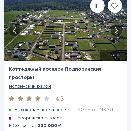
1
/
6
Коттеджный поселок Подпоринские
просторы
Истринский район
4.3
Волоколамское шоссе
40 км от МКАД
Новорижское шоссе
₽
₽
Сотка:
от
350 000