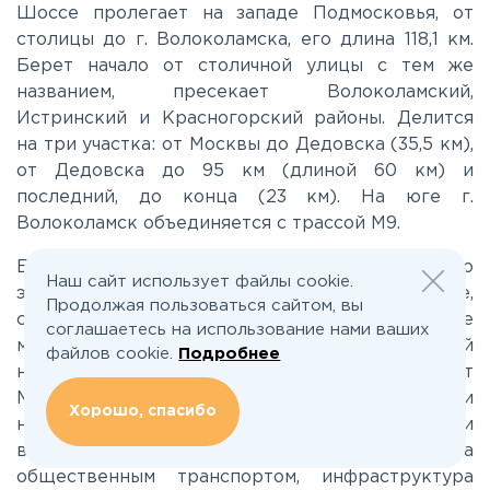
Шоссе пролегает на западе Подмосковья, от
столицы до г. Волоколамска, его длина 118,1 км.
Лихачевское
Берет начало от столичной улицы с тем же
названием, пресекает Волоколамский,
Истринский и Красногорский районы. Делится
Минское
на три участка: от Москвы до Дедовска (35,5 км),
от Дедовска до 95 км (длиной 60 км) и
Можайское
последний, до конца (23 км). На юге г.
Волоколамск объединяется с трассой М9.
Новорижское
Если вы желаете купить дачу, участок, дом, либо
Наш сайт использует файлы cookie.
элитный коттедж по Волоколамскому шоссе,
Продолжая пользоваться сайтом, вы
Новорязанское
следует предварительно изучить все важные
соглашаетесь на использование нами ваших
моменты. Обращайте внимание перед покупкой
файлов cookie.
Подробнее
на такие характеристики, как: удаленность от
Носовихинское
МКАД, площадь участка или дома, свет, газ и
Хорошо, спасибо
наличие других коммуникаций, есть ли
возможность добраться до коттеджного поселка
Пятницкое
общественным транспортом, инфраструктура