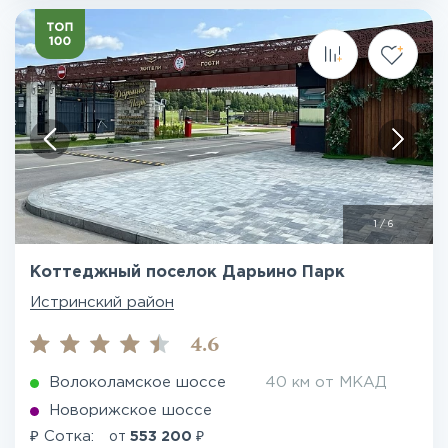
1
/
6
Коттеджный поселок Дарьино Парк
Истринский район
4.6
Волоколамское шоссе
40 км от МКАД
Новорижское шоссе
₽
₽
Сотка:
от
553 200