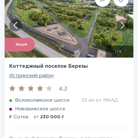
Акция
1
/
6
Коттеджный поселок Березы
Истринский район
4.2
Волоколамское шоссе
55 км от МКАД
Новорижское шоссе
₽
₽
Сотка:
от
230 000