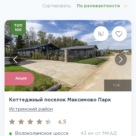
Сортировать:
По релевантности
Акция
1
/
6
Коттеджный поселок Максимово Парк
Истринский район
4.5
Волоколамское шоссе
43 км от МКАД