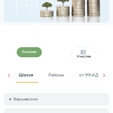
Поселки
Участки
ня
Шоссе
Районы
от МКАД
Варшавское