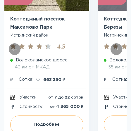
1
/
6
Коттеджный поселок
Коттеджн
Максимово Парк
Березы
Истринский район
Истринский 
4.5
Волоколамское шоссе
Волокол
43 км от МКАД
55 км от
₽
₽
₽
Сотка:
Сотка:
От
663 350
Участки:
Участки
от 7 до 22 соток
₽
4 365 000
Стоимость:
Стоимос
от
Подробнее
П