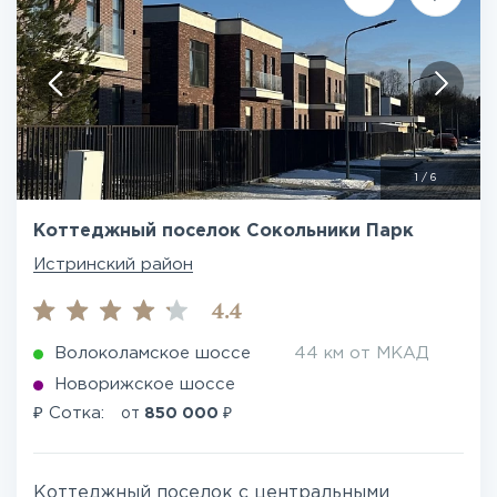
1
/
6
Коттеджный поселок Сокольники Парк
Истринский район
4.4
Волоколамское шоссе
44 км от МКАД
Новорижское шоссе
₽
₽
Сотка:
от
850 000
Коттеджный поселок с центральными