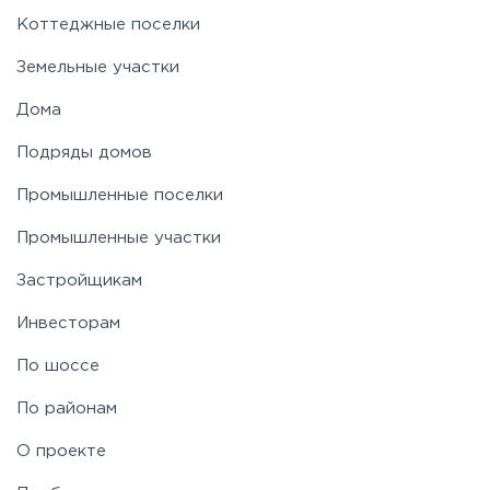
Новорижское
Коттеджные поселки
Земельные участки
Новорязанское
Дома
Подряды домов
Носовихинское
Промышленные поселки
Пятницкое
Промышленные участки
Застройщикам
Рогачёвское
Инвесторам
Рублево-Успенское
По шоссе
По районам
Симферопольское
О проекте
Таракановское