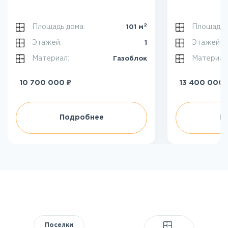
2
Площадь дома:
Площадь 
101 м
Этажей:
Этажей:
1
Материал:
Материал
Газоблок
₽
10 700 000
13 400 000
Подробнее
П
Поселки