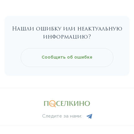
Калужское
Нашли ошибку или неактуальную
Каширское
информацию?
Киевское
Сообщить об ошибке
Ленинградское
Лихачевское
Минское
Следите за нами:
Можайское