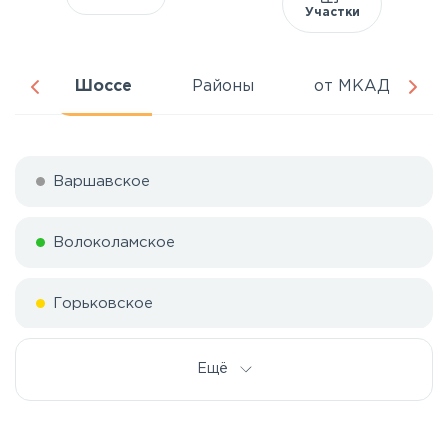
Участки
ня
Шоссе
Районы
от МКАД
Варшавское
Волоколамское
Горьковское
Дмитровское
Ещё
Егорьевское