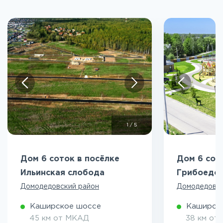
1
/
5
Дом 6 соток в посёлке
Дом 6 сот
Ильинская слобода
Грибоедо
Домодедовский район
Домодедовск
Каширское шоссе
Каширск
45 км от МКАД
38 км от