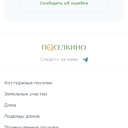
Сообщить об ошибке
Ленинградское
Лихачевское
Минское
Следите за нами:
Можайское
Новорижское
Коттеджные поселки
Земельные участки
Новорязанское
Дома
Подряды домов
Носовихинское
Промышленные поселки