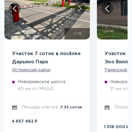
1
/
13
Участок 7 соток в посёлке
Участок 5
Дарьино Парк
Эко Вилл
Истринский район
Раменский р
Новорижское шоссе
Новоряза
40 км от МКАД
21 км от
Площадь участка:
Площадь
7.33 соток
₽
4 657 482
₽
1 018 000