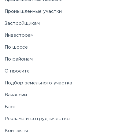
Пятницкое
Промышленные участки
Застройщикам
Рогачёвское
Инвесторам
Рублево-Успенское
По шоссе
По районам
Симферопольское
О проекте
Таракановское
Подбор земельного участка
Вакансии
Фряновское
Блог
Щелковское
Реклама и сотрудничество
Контакты
Ярославское