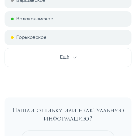
Варшавское
Волоколамское
Горьковское
Дмитровское
Ещё
Егорьевское
Калужское
Нашли ошибку или неактуальную
Каширское
информацию?
Киевское