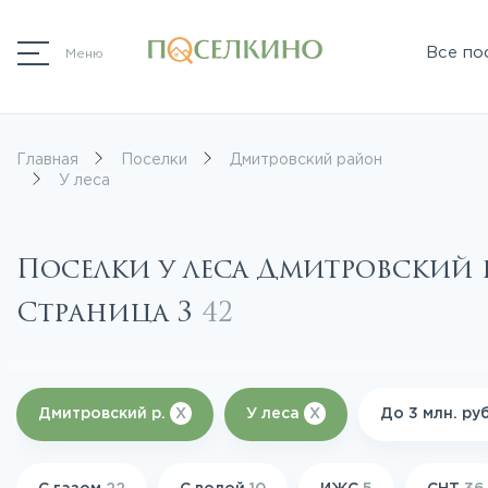
Все по
Меню
Главная
Поселки
Дмитровский район
У леса
Поселки у леса Дмитровский 
Страница 3
42
Дмитровский р.
X
У леса
X
До 3 млн. ру