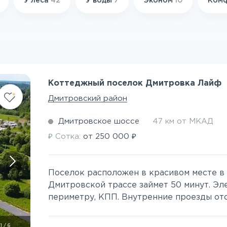
У леса
42
У воды
7
Эконом
10
Ком
Коттеджный поселок Дмитровка Лайф
Дмитровский район
Дмитровское шоссе
47 км от МКАД
₽
₽
Сотка:
от
250 000
Поселок расположен в красивом месте в
Дмитровской трассе займет 50 минут. Эл
периметру, КПП. Внутренние проезды отс
1
/
6