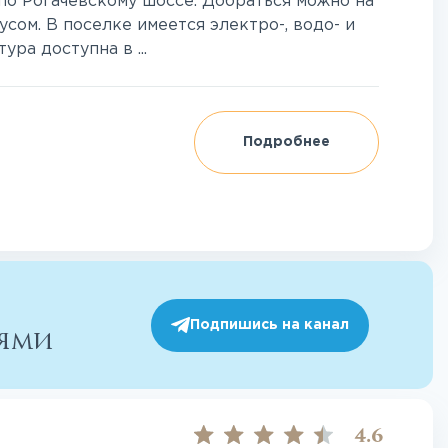
по Рогачевскому шоссе. Добраться можно на
усом. В поселке имеется электро-, водо- и
ра доступна в ...
Подробнее
Подпишись на канал
иями
4.6