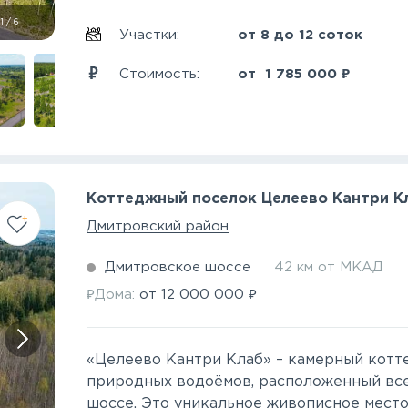
1
/
6
Участки:
от 8 до 12 соток
₽
Стоимость:
от
1 785 000
Коттеджный поселок Целеево Кантри К
Дмитровский район
Дмитровское шоссе
42 км от МКАД
₽
₽
Дома:
от
12 000 000
«Целеево Кантри Клаб» – камерный котт
природных водоёмов, расположенный все
шоссе. Это уникальное живописное место 