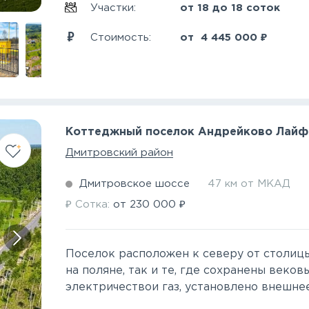
Участки:
от 18 до 18 соток
₽
Стоимость:
от
4 445 000
Коттеджный поселок Андрейково Лайф
Дмитровский район
Дмитровское шоссе
47 км от МКАД
₽
₽
Сотка:
от
230 000
Поселок расположен к северу от столицы 
на поляне, так и те, где сохранены веко
электричествои газ, установлено внешнее