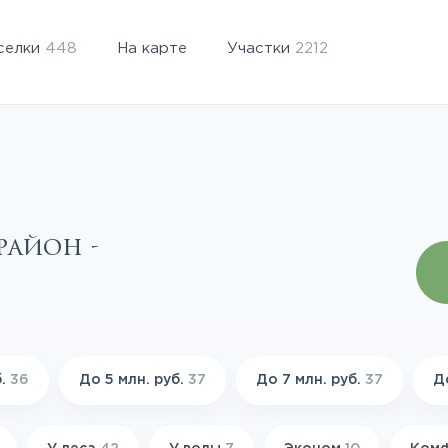
селки
448
На карте
Участки
2212
район -
б.
36
До 5 млн. руб.
37
До 7 млн. руб.
37
Д