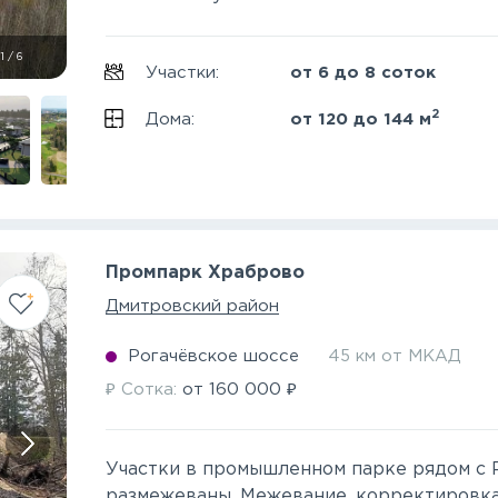
1
/
6
Участки:
от 6 до 8 соток
2
Дома:
от 120 до 144 м
Промпарк Храброво
Дмитровский район
Рогачёвское шоссе
45 км от МКАД
₽
₽
Сотка:
от
160 000
Участки в промышленном парке рядом с 
размежеваны. Межевание, корректировка