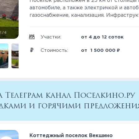
Поселок расположен в 25 км от столицы 
автомобиле, а также электричкой и автоб
газоснабжение, канализация. Инфраструкту
1
/
6
Участки:
от 4 до 12 соток
₽
Стоимость:
от
1 500 000
 Телеграм канал Поселкино.ру
кидками и горячими предложен
Коттеджный поселок Векшино