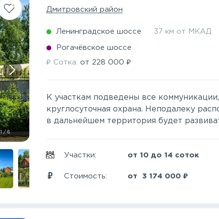
Дмитровский район
Ленинградское шоссе
37 км от МКАД
Рогачёвское шоссе
₽
₽
Сотка:
от
228 000
К участкам подведены все коммуникации
круглосуточная охрана. Неподалеку расп
в дальнейшем территория будет развивать
1
/
6
Участки:
от 10 до 14 соток
₽
Стоимость:
от
3 174 000