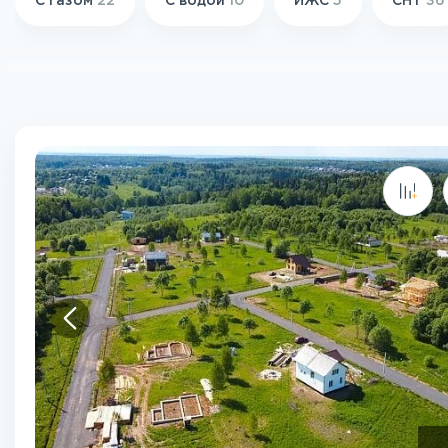
С газом
22
С водой
10
ИЖС
5
СНТ
36