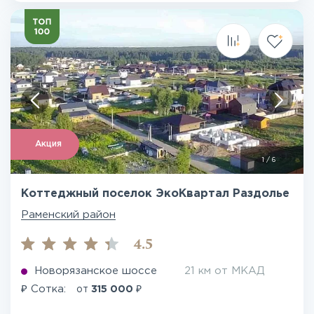
Акция
1
/
6
Коттеджный поселок ЭкоКвартал Раздолье
Раменский район
4.5
Новорязанское шоссе
21 км от МКАД
₽
₽
Сотка:
от
315 000