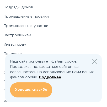
Подряды домов
Носовихинское
Промышленные поселки
Пятницкое
Промышленные участки
Застройщикам
Рогачёвское
Инвесторам
Рублево-Успенское
По шоссе
Наш сайт использует файлы cookie.
По районам
Симферопольское
Продолжая пользоваться сайтом, вы
соглашаетесь на использование нами ваших
О проекте
файлов cookie.
Подробнее
Таракановское
Подбор земельного участка
Хорошо, спасибо
Вакансии
Фряновское
Блог