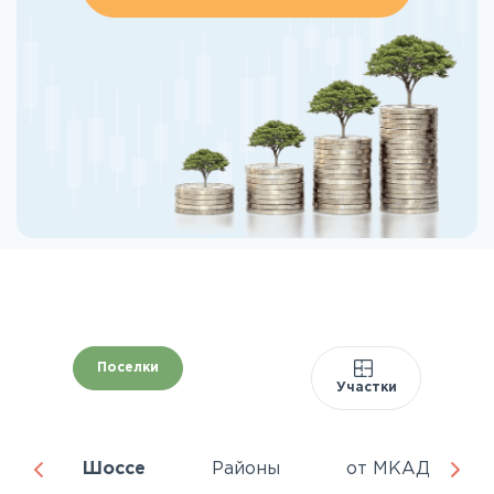
Поселки
Участки
ня
Шоссе
Районы
от МКАД