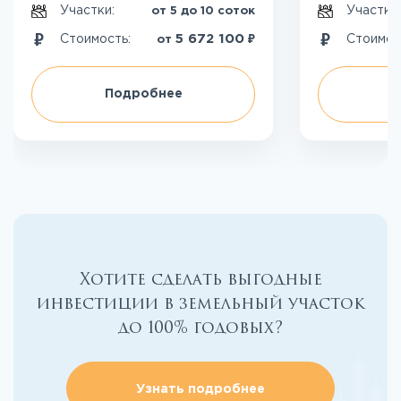
Участки:
Участки
от 5 до 10 соток
₽
5 672 100
Стоимость:
Стоимос
от
Подробнее
П
Хотите сделать выгодные
инвестиции в земельный участок
до 100% годовых?
Узнать подробнее