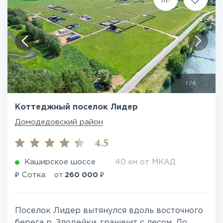
1
/
6
Коттеджный поселок Лидер
Домодедовский район
4.5
Каширское шоссе
40 км от МКАД
₽
₽
Сотка:
от
260 000
Поселок Лидер вытянулся вдоль восточного
берега р. Злодейки, граничит с лесом. До