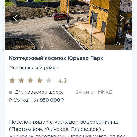
1
/
6
Коттеджный поселок Юрьево Парк
Мытищинский район
4.3
Дмитровское шоссе
24 км от МКАД
₽
₽
Сотка:
от
950 000
Поселок рядом с каскадом водохранилищ
(Пестовское, Учинское, Пяловское) и
Учинским лесопарком. Продажа участков без