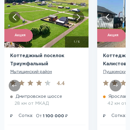
Акция
Акция
1
/
6
Коттеджный поселок
Коттеджн
Триумфальный
Калистово
Мытищинский район
Пушкинский 
4.4
Дмитровское шоссе
Ярославс
28 км от МКАД
42 км от
₽
₽
₽
Сотка:
Сотка:
От
1 100 000