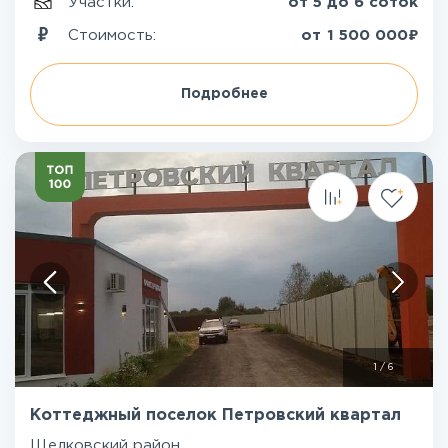
Участки:
от 5 до 6 соток
₽
Стоимость:
от
1 500 000
Подробнее
1
/
6
Коттеджный поселок Петровский квартал
Щелковский район