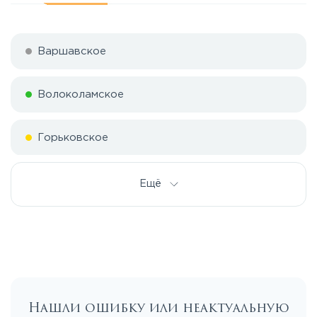
Варшавское
Волоколамское
Горьковское
Дмитровское
Ещё
Егорьевское
Калужское
Нашли ошибку или неактуальную
Каширское