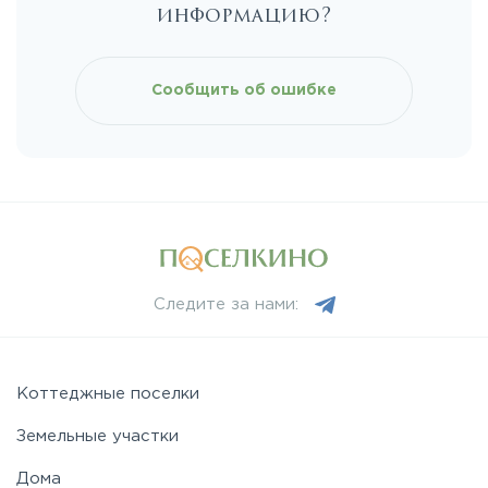
информацию?
Киевское
Сообщить об ошибке
Ленинградское
Лихачевское
Минское
Следите за нами:
Можайское
Новорижское
Коттеджные поселки
Земельные участки
Новорязанское
Дома