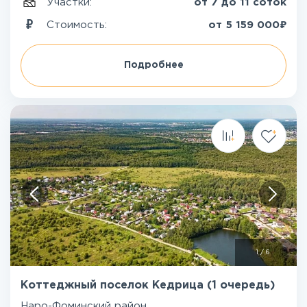
Участки:
от 7 до 11 соток
₽
Стоимость:
от
5 159 000
Подробнее
1
/
6
Коттеджный поселок Кедрица (1 очередь)
Наро-Фоминский район