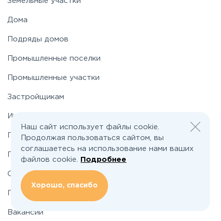
Земельные участки
Новорязанское
Дома
Подряды домов
Носовихинское
Промышленные поселки
Пятницкое
Промышленные участки
Застройщикам
Рогачёвское
Инвесторам
Наш сайт использует файлы cookie.
Рублево-Успенское
По шоссе
Продолжая пользоваться сайтом, вы
соглашаетесь на использование нами ваших
По районам
файлов cookie.
Подробнее
Симферопольское
О проекте
Хорошо, спасибо
Таракановское
Подбор земельного участка
Вакансии
Фряновское