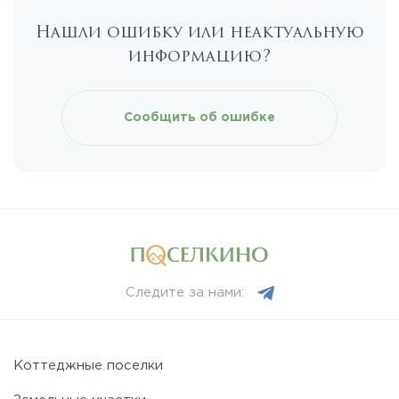
Нашли ошибку или неактуальную
Каширское
информацию?
Киевское
Сообщить об ошибке
Ленинградское
Лихачевское
Минское
Следите за нами:
Можайское
Новорижское
Коттеджные поселки