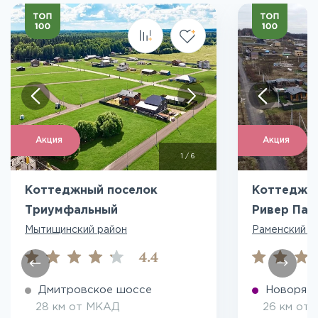
Акция
Акция
1
/
6
Коттеджный поселок
Коттеджны
Триумфальный
Ривер Пар
Мытищинский район
Раменский р
4.4
Дмитровское шоссе
Новоряза
28 км от МКАД
26 км от