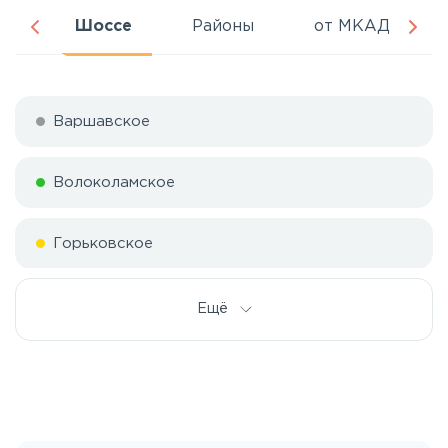
ня
Шоссе
Районы
от МКАД
Варшавское
Волоколамское
Горьковское
Дмитровское
Ещё
Егорьевское
Калужское