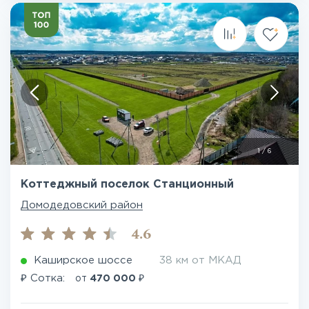
1
/
6
Коттеджный поселок Станционный
Домодедовский район
4.6
Каширское шоссе
38 км от МКАД
₽
₽
Сотка:
от
470 000