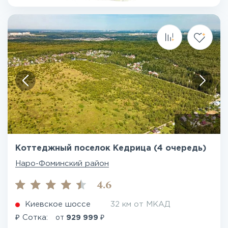
1
/
6
Коттеджный поселок Кедрица (4 очередь)
Наро-Фоминский район
4.6
Киевское шоссе
32 км от МКАД
₽
₽
Сотка:
от
929 999